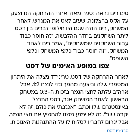
טים רים נראה נסער מאוד אחרי ההרחקה הזו וצעק
על אקס ברצלונה, שעזב לאט את המגרש. לאחר
המשחק, רים הודה שגם היו חילופי דברים בין דסט
ליתר השחקנים בחדר ההלבשה. "זה חוסר כבוד
עבור השחקנים שמשחקים", אמר רים לאחר
המשחק, "זה חוסר כבוד כלפי המשחק וכלפי
השופט".
צפו במופע האימים של דסט
לאחר ההרחקה של דסט, טרינידד ניצלה את היתרון
המספרי שלה וביצעה מהפך כדי לנצח 1:2, אבל
ארה"ב עלתה לחצי הגמר בזכות ה-0:3 במשחק
הראשון. לאחר המשחק אגב, דסט התנצל
באינסטגרם שלו וכתב: "אכזבתי את כולם, זה לא
יקרה שוב". זה לא ימנע ממנו להחמיץ את חצי הגמר,
אבל יגרום לחבריו לסלוח לו על ההתנהגות האנוכית.
סרג'יניו דסט