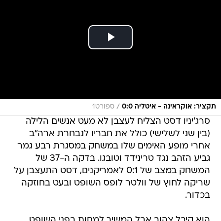
/
תקציר: אוקראינה - איטליה 0:0
ספורט1
סרג'יניו דסט הצליח לעצבן לא מעט אנשים הלילה
(בין שני לשלישי) כולל את חבריו לנבחרת ארה"ב
אחרי מופע האימים שלו במשחק במסגרת רבע גמר
גביע הזהב נגד טרינידד וטובגו. בדקה ה-37 של
המשחק במצב של 0:1 לאמריקנים, דסט התעצבן על
שריקה לחוץ של וולטר לופס השופט ובעט בחוזקה
בכדור.
הוא קיבל צהוב אבל המשיך למחות בפני השופט.