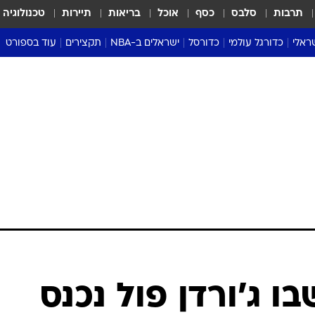
תרבות
סלבס
כסף
אוכל
בריאות
תיירות
טכנולוגיה
ראלי
כדורגל עולמי
כדורסל
ישראלים ב-NBA
תקצירים
עוד בספורט
ליגה אנגלית
ליגת העל
דני אבדיה
מונדיאל 2026
 העל
ליגה ספרדית
דאבל דריבל
NBA
נה
ליגה איטלקית
יורוליג וכדורסל אירופי
טבלאות
ו
ליגה גרמנית
ליגה לאומית
פודקאסטים
ליגה צרפתית
נבחרות ישראל בכדורסל
מסכמים מחזור
שראל
ליגת האלופות
כדורסל נשים
אבא של שבת
ית
הליגה האירופית
מעל הטבעת
דרום אמריקה
סערה בממלכה
טניס
טראש טוק
ספורט אמריקא
ו ג'ורדן פול נכנס
פוקר