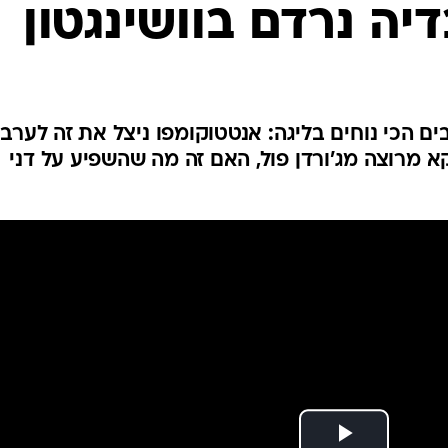
יה נרדם בוושינגטון
ענפים נוספים
לוח שידורים
החידה של ספור
ארכיון מדורים
כתבו לנו
ים הכי נוחים בליגה: אנטטוקומפו ניצל את זה לערב
וקא מרוצה מג'ורדן פול, האם זה מה שהשפיע על דני