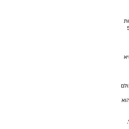
. ג'ורדן פול קלע 30 נקודות
הבאקס קלעו ב-58.5
יא
ה קלע 30 נקודות. "כולם
הוא