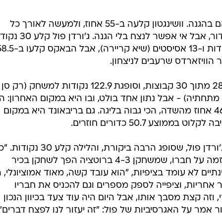
הבאקס ניצחו למרות ערב קליל שלהם בהגנה. וושינגטון קלעה ב-55 אחוז, ולמעשה לאורך כל
המשחק רשמה רק ארבעה איבודי כדור, אבל אי אפשר לנצח בלי הגנה
לוושינגטון, וקייל קוזמה הוסיף 22 נקודות ו-13 אסיסטים (שיא קריירה), אבל 
 הוויזארדס שרעבים לניצחון.
הגנתית וושינגטון מדורגת במקום ה-28 מתוך 30 קבוצות, וסופגת 122.9 נקודות למשחק (רק סן
 מתחתיה) - אבל נתון אחד בולט, ובו היא במקום האחרון: ה
מאפשרת ליריבות שלה לקלוע ב-46.4 אחוז מהשדה, הכי גבוה בליגה. גם בריבאונד היא במקום
וצע 50.7 כדורים חוזרים.
אבל יש נקודת אור. קוזמה החמיא לג'ורדן פול, שסופג הרבה ביקורת, והליל
מאחוריו, והוא ימצא פתרון", אמר קוזמה על חברו, שמשחקן 4-3 ברוטציה הפך לשחקן בכיר
ים לא עומד בציפיות, "הוא עובד קשה, מאוד אמוציונלי, 
תר אחריות, וציפייה לספק מספרים וגם להכניס את חבריו
וזה קצת מסבך אותו, אבל היום היה עוד צעד בכיוון הנכון
ור אמר על האגרסיביות של פול: "זה יעזור לנו לפצח דברים".