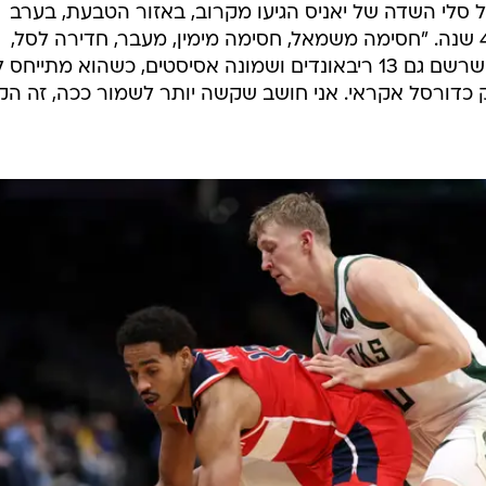
כאשר כמעט כל סלי השדה של יאניס הגיעו מקרוב, באזור הטבעת, בערב
קליעה שה-NBA לא ראה יותר מ-40 שנה. "חסימה משמאל, חסימה מימין, מעבר, חדירה לסל,
כדרור וקליעה", אמר אנטטוקוונמפו, שרשם גם 13 ריבאונדים ושמונה אסיסטים, כשהוא מתייחס
ק כדורסל אקראי. אני חושב שקשה יותר לשמור ככה, זה ה