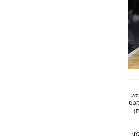
קן עם לפחות 20 זריקות מאז
ול יוסטון רוקטס
תן
תי