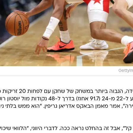
GettyIm
אנטטוקומפו קלע ב-87.0 אחוז מהשדה, הגבוה ביותר במשחק של שח
מייק וודסון מהקנזס סיטי קינגס שהגיע ל-22 מ-24 (91.7 אחוז) בדרך ל-48 נקודות מ
י ניתן לעצירה", אמר מאמן הבאקס אדריאן גריפין. "הוא ממש בלתי ני
ל", אבל זה בהחלט נראה ככה. לדברי היווני, "הלוואי שיכול