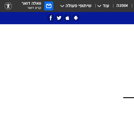
וואלה דואר
אופנה
עוד
שיתופי פעולה
קרא דואר
ציון 3
דאבל דריבל
י