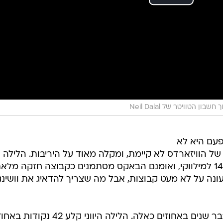
חשבון הטוויטר של Neil Dalal
פעם היא לא
 הוויזארדס לא קיימת, ומקלה מאוד על היריבות. הלילה (ב
שני לשלישי) וושינגטון הפסידה 142:129 למילווקי, ואומנם הבאקס מסתמנים כקבוצה חזקה מל
ונה על לא מעט קבוצות, אבל מה שצריך להדאיג את וושינגט
יאניס אנטטוקומפו, למשל, לא קלע כבר שנים באחוזים כאלה. הלילה היווני קלע 42 נקודות 