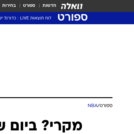
חדשות
ספורט
בחירות
ספורט
לוח תוצאות LIVE
כדורגל יש
ליגת העל Winner
סטט' ליגת
גביע המדי
גביע הטוט
שגרירים
נבחרות י
ליגה לאומ
ליגה א'
ספורט
/
NBA
מקרי? ביום שב