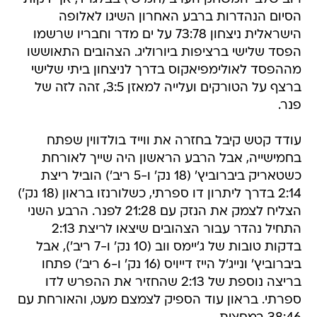
הסיום הנהדרות ברבע האחרון השיגו לאלופה
הישראלית ניצחון 73:78 על ים מדר וחבריו שרשמו
הפסד שלישי ברציפות ביורוליג. הצהובים התאוששו
מההפסד לאולימפיאקוס בדרך לניצחון ביתי שלישי
ברצף על הטורקים ועלייה למאזן 3:5, זהה לזה של
פנר.
עודד קטש קיבל בחזרה את ווייד בולדווין שפתח
בחמישייה, אבל הרבע הראשון היה שייך לאורחת
כשטאריק ביברוביץ' (18 נק' ו-5 ריב') הוביל ריצת
2:14 בדרך ליתרון דו ספרתי, כשלורנזו בראון (18 נק')
הצליח לצמק את הנזק עם 21:28 לפנר. הרבע השני
התחיל נהדר עבור הצהובים שיצאו לריצת 2:13
בדקות טובות של ג'יימס ווב (10 נק' ו-7 ריב'), אבל
ביברוביץ' ונייג'ל הייז דייויס (16 נק' ו-6 ריב') פתחו
בריצה נוספת של 2:13 שהחזיר את ההפרש לדו
ספרתי. בראון עוד הספיק לצמצם מעט, והאורחת עם