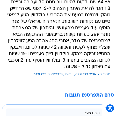
64:66 שתי דקות לסיום. ווב סחט סל ועבירה וריצת
1:8 הגדילה את היתרון הצהוב ל-6, לפני שמדר דייק
מהקו וצמצם במעט את ההפרש. בולדווין הגיע למאני
טיים עם נקודות חשובות, הגארד הישראלי של פנר
הוסיף עוד פעמיים מהעונשין והיתרון של המארחת
נותר זהה. טעויות קשות בריבאונד ההתקפה הביאו
למתפרצת של מדר, אחרי החטאה זה הגיע לווילבקין
שצלף מחוץ לקשת והשווה 42 שניות לסיום. ווילבקין
החטיא זריקה מהקו, בולדווין דייק פעמיים ו-15 שניות
לסיום הצהובים ביתרון 3. בולדווין הוסיף עוד 2 ומכבי
עם ניצחון גדול -
73:78
.
מכבי תל אביב בכדורסל
יורוליג
פנרבחצ'ה בכדורסל
טרם התפרסמו תגובות