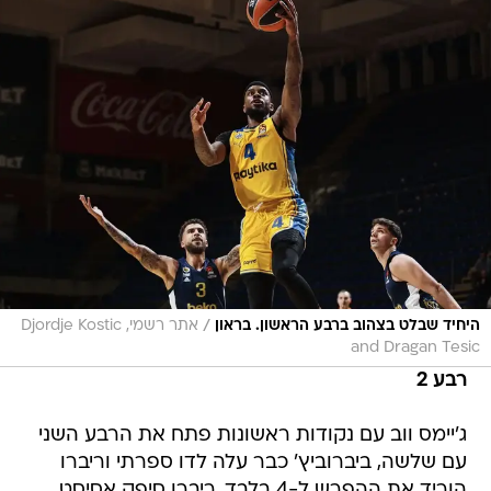
/
היחיד שבלט בצהוב ברבע הראשון. בראון
אתר רשמי, Djordje Kostic
and Dragan Tesic
רבע 2
ג'יימס ווב עם נקודות ראשונות פתח את הרבע השני
עם שלשה, ביברוביץ' כבר עלה לדו ספרתי וריברו
הוריד את ההפרש ל-4 בלבד. ריברו סיפק אסיסט