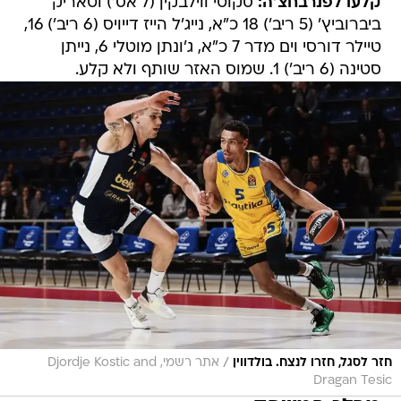
קלעו לפנרבחצ'ה:
סקוטי ווילבקין (7 אס') וטאריק
ביברוביץ' (5 ריב') 18 כ"א, נייג'ל הייז דייויס (6 ריב') 16,
טיילר דורסי וים מדר 7 כ"א, ג'ונתן מוטלי 6, נייתן
סטינה (6 ריב') 1. שמוס האזר שותף ולא קלע.
/
חזר לסגל, חזרו לנצח. בולדווין
אתר רשמי, Djordje Kostic and
Dragan Tesic