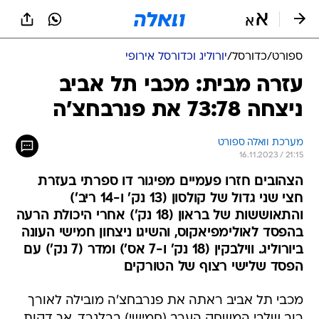
ספורט
/
כדורסל
/
יורוליג וכדורסל אירופי
עזרה מבית: מכבי תל אביב
ניצחה 73:78 את פנרבחצ'ה
מערכת וואלה ספורט
16.11.2023 / 21:15
הצהובים חזרו פעמיים מפיגור דו ספרתי בעזרת
חצי שני גדול של קולסון (13 נק' ו-14 ריב')
והתאוששות של בראון (18 נק') אחרי היכולת הרעה
בהפסד לאולימפיאקוס, והשיגו ניצחון חמישי העונה
ביורוליג. ווילבקין (18 נק' ו-7 אס') ומדר (7 נק') עם
הפסד שלישי רצוף של הטורקים
מכבי תל אביב ראתה את פנרבחצ'ה מובילה לאורך
רוב שלבי המשחק הערב (חמישי) בבלגרד, אך דקות