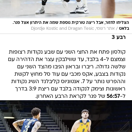
הצליחו לחזור, אבל ריצה טורקית נוספת שמה את היתרון אצל פנר.
/
בלאט
אתר רשמי, Djordje Kostic and Dragan Tesic
רבע 3
קולסון פתח את החצי השני עם שבע נקודות רצופות
וצמצם ל-4 בלבד, עד שווילבקין עצר את הדהירה עם
שלשה גדולה. ריברו ובראון הגיבו מהצד השני עם
נקודות בצבע, אקס מכבי עם עוד סל מחוץ לקשת
וההפרש נותר על 7. אנטוניוס קליבלנד השיג נקודות
ראשונות וצימק לנקודה בלבד עם ריצת 3:9 בדרך
ל-
56:57
של פנר לקראת הרבע האחרון.