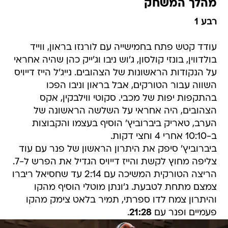
מהלך המשחק
רבע 1
עודד קטש פתח בחמישייה עם לורנזו בראון, ווייד
בולדווין, בונזי קולסון, ג'וש ניבו וג'ייק כהן שהיה אחראי
על הנקודות הראשונות של הצהובים. נייג'ל הייז דייויס
השווה עבור הטורקים, אבל בראון וניבו הפכו
בהתקפות יפות של מכבי. סקוטי ווילבקין, אקס
הצהובים, היה אחראי על השלשה הראשונה של
הערב, טאריק ביברוביץ' הוסיף בעצמו והקבוצות
ב-10:10 אחרי 4 וחצי דקות.
ביברוביץ' סיפק את היתרון הראשון של פנר עם עוד
צליפה מחוץ לקשת והייז דייויס הגדיל את הפרש ל-7.
הריצה הטורקית המשיכה עם 2:14 עד שחסיאל ריברו
צמצם מתחת לטבעת. ג'ונתן מוטלי הוסיף מהקו
והיתרון צמח לדו ספרתי, תמיר בלאט צימק מהקו
פעמיים ופנר עם
21:28
.