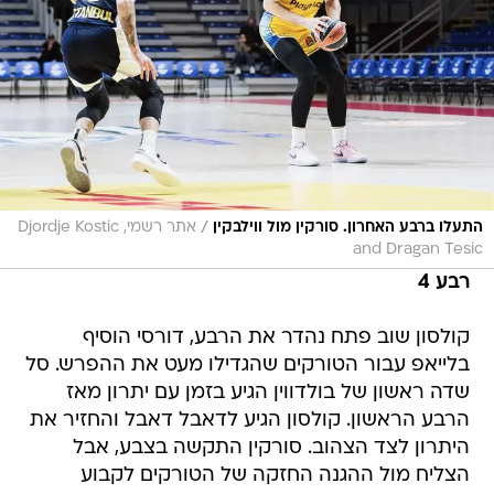
/
התעלו ברבע האחרון. סורקין מול ווילבקין
אתר רשמי, Djordje Kostic
and Dragan Tesic
רבע 4
קולסון שוב פתח נהדר את הרבע, דורסי הוסיף
בלייאפ עבור הטורקים שהגדילו מעט את ההפרש. סל
שדה ראשון של בולדווין הגיע בזמן עם יתרון מאז
הרבע הראשון. קולסון הגיע לדאבל דאבל והחזיר את
היתרון לצד הצהוב. סורקין התקשה בצבע, אבל
הצליח מול ההגנה החזקה של הטורקים לקבוע