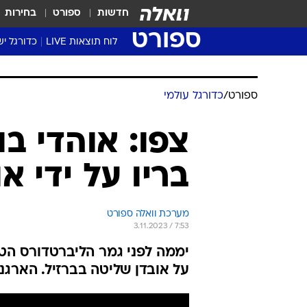
חדשות
ספורט
בחירות
ספורט
לוח תוצאות LIVE
כדורגל יש
ליגת העל Winner
סטט' ליגת
ספורט
/
כדורגל עולמי
גביע המדי
גביע הטוט
צפו: אוהדי ב
שגרירים
בריו על ידי א
נבחרות י
ליגה לאומ
ליגה א'
מערכת וואלה ספורט
3.11.2023 / 7:53
על אובדן שליטה בברזיל. הארג