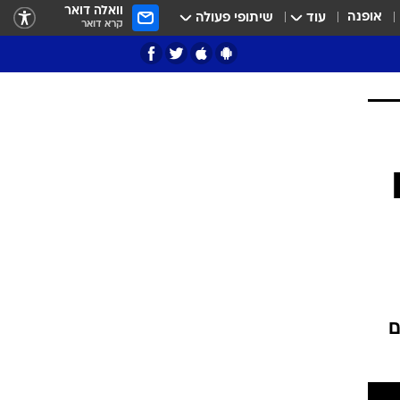
וואלה דואר
אופנה
עוד
שיתופי פעולה
קרא דואר
ציון 3
דאבל דריבל
וחים
י