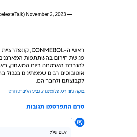
November 2, 2023
— All About Argentina ??? (@AlbicelesteTalk)
ראשי ה-CONMEBOL
פגישת חירום בהשתתפות המארגנים ו
להגברת האבטחה ביום המשחק, באצטד
אוטובוסים רבים שממתינים בגבול ברז
לקבוצתם ולחבריהם.
בוקה ג'וניורס
פלומיננזה
גביע הליברטדורס
טרם התפרסמו תגובות