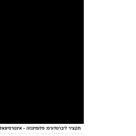
תקציר ליברטדורס: פלומיננזה - אינטרסיונאל 2:1