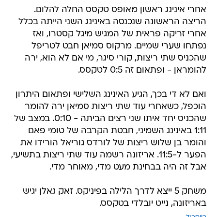
אחרי אינינג ראשון מאופס טקסס החלה להלום.
הריצה הראשונה שנכנסה באינינג השני הייתה בכלל
אחרי זריקה פראית של המגיש מיגל קסטרו, ואז
נפתחו שערי שמיים. מרקוס סמיאן חבט לטריפל
שהכניס שתי ריצות, קורי סיגר, מי אם לא הוא, ירה
להומראן - ופתאום זה 0:5 לטקסס.
ואם לא די בכך, הגיע האינינג השלישי ופתאום היתרון
הוכפל, כשאחרי עוד שתי ריצות סמיאן ירה להומר
שהכניס יחד איתו שני רצים הביתה - 0:10. במצב של
1:11 באינינג השמיני, חבטת הקרבה של טומי פאם
והומר בן שלוש ריצות של לורדס גוריאל הורידו את
הפער ל-11:5. אריזונה רשמה עוד שתי ריצות בתשיעי,
אבל זה היה בבחינת מעט מדי, מאוחר מדי.
משחק 5 ייצא לדרך הלילה בפיניקס. זאק גאלן יגיש
באריזונה, נייט יובלדי בטקסס.