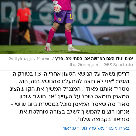
/
ימים יגידו האם הפרשה אכן הסתיימה. פרץ
GettyImages, Marvin
Ibo Guengoer - GES Sportfoto
דריסן נשאל על הנושא הטעון אחרי ה-1:3 בטורקיה,
ואמר: "אני לא רוצה להתעלם מהנושא הזה, הוא
מטריד אותנו מאוד". המנכ"ל המשיך את הקו שהציג
המאמן תומאס טוכל על העניין: "אני חושב שנכון
מאוד מה שאמר המאמן טוכל במסע"ת ביום שישי -
אנחנו רוצים להמשיך לשלב בצורה מוחלטת את
מזראווי בקבוצה שלנו".
באיירן מינכן
דניאל פרץ
נוסייר מזראווי