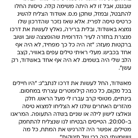
שבגנט, אבל זו לא היתה משימה קלה. טיסות החלו
להתבטל, ובמזל, שחקן מ.ס. אשדוד הצליח להשיג
כרטיס טיסה לפריז. אלא שאז נזכר שהדרכון שלו
נמצא באשדוד, ובלית ברירה, נאלץ לעשות את דרכו
מנצרת בחזרה לעיר הדרומית שהופצצה שוב ושוב
ברקטות מעזה: "זה היה כל כך מפחיד, לא היה אף
אחד בכביש. מעלי ראיתי טילים עפים באוויר, קצב
הלב שלי היה בשמים. לא היה אף אחד באשדוד, רק
עשן".
מאשדוד, החל לעשות את דרכו לנתב"ג: "היו חיילים
בכל מקום, כל כמה קילומטרים עצרתי במחסום.
בינתיים, מטוסי קרב עברו לי מעל הראש. חלק
מהזרים האחרים שלנו לא הצליחו למצוא טיסה
ונאלצו לישון לילה או שניים בשדה התעופה. המראנו
ב-20:00. הטייסים הבטיחו לנו שנצליח להתחמק
מטילים. אפשר היה להרגיש את המתח, כל מה
ששמעתי היה בכי של תינוקות".