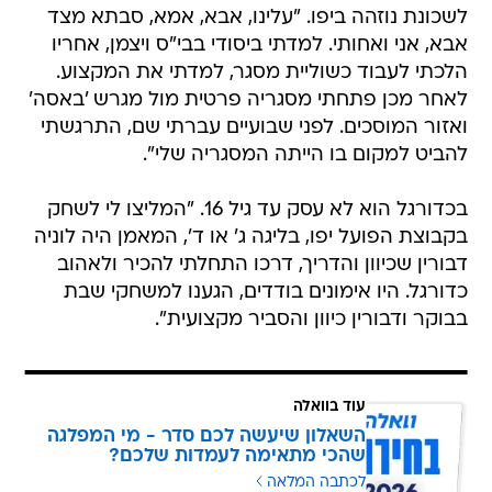
לשכונת נוזהה ביפו. "עלינו, אבא, אמא, סבתא מצד
אבא, אני ואחותי. למדתי ביסודי בבי"ס ויצמן, אחריו
הלכתי לעבוד כשוליית מסגר, למדתי את המקצוע.
לאחר מכן פתחתי מסגריה פרטית מול מגרש 'באסה'
ואזור המוסכים. לפני שבועיים עברתי שם, התרגשתי
להביט למקום בו הייתה המסגריה שלי".
בכדורגל הוא לא עסק עד גיל 16. "המליצו לי לשחק
בקבוצת הפועל יפו, בליגה ג' או ד', המאמן היה לוניה
דבורין שכיוון והדריך, דרכו התחלתי להכיר ולאהוב
כדורגל. היו אימונים בודדים, הגענו למשחקי שבת
בבוקר ודבורין כיוון והסביר מקצועית".
עוד בוואלה
השאלון שיעשה לכם סדר - מי המפלגה
שהכי מתאימה לעמדות שלכם?
לכתבה המלאה