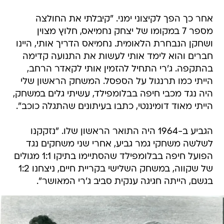
אחר כך הפך לקיצוני ימני. "קיבלתי את החולצה
מספר 7 במקומו של יצחק נחמיאס, חלוץ מצוין
ושחקן הנבחרת הלאומית. נחמיאס הדריך אותי, היינו
חברים והוא לימד אותי לעשות את התנועה קדימה
בהתקפה. ג'רי התחיל להזמין אותי לקאדר הרחב,
הייתי כמו תרנגול על הספסל. המשחק הראשון שלי
היה נגד מכבי חיפה בבלומפילד, עשיתי גלים במשחק,
הייתי מאוד דומיננטי, כתבו בעיתונים שהתגלה כוכב".
הגביע ב-1964 היה התואר הראשון שלו. "נזקקנו
לשלשה משחקי גמר גביע, אחרי שני משחקים נגד
הפועל חיפה בבלומפילד שהסתיימו בתיקו 1:1 מגולים
של שקווה, במשחק השלישי בקריית חיים, ניצחנו 1:2
בגשם, הייתה חגיגה ענקית סביב ג'רי המאושר".