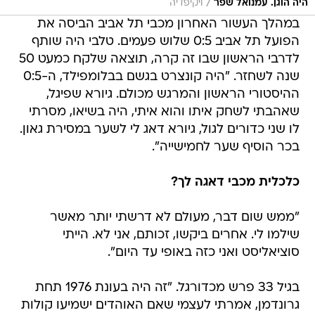
/
היה הוגן. עמנואל שפר
ויקיפדיה
במהלך העשור האחרון מכבי תל אביב הביסה את
הפועל תל אביב 0:5 שלוש פעמים. טלבי היה שותף
לדרבי הראשון שבו זה קרה, תוצאה שלקח כמעט 50
שנה לשחזר. "היה קונצרט בגשם בבלומפילד, ה-0:5
ההיסטורי הראשון והמרגש מכולם. גיורא שפיגל,
שאהבתי לשחק איתו והוא איתי, היה בשיאו, מסרתי
לו שני כדורים לגול, גיורא דאג לי לשער במסירת גאון.
בכר הוסיף שער לחמישייה".
כלכלית מכבי דאגה לך?
"ממש שום דבר, מעולם לא דרשתי יותר מאשר
שילמו לי. אחרים ביקשו, זכותם, אני לא. הייתי
סוציאליסט ואני כזה באופי עד היום".
בגיל 33 פרש מכדורגל. "זה היה בעונת 1976 תחת
גרונדמן, אמרתי לעצמי שאם האוהדים ישמיעו קולות