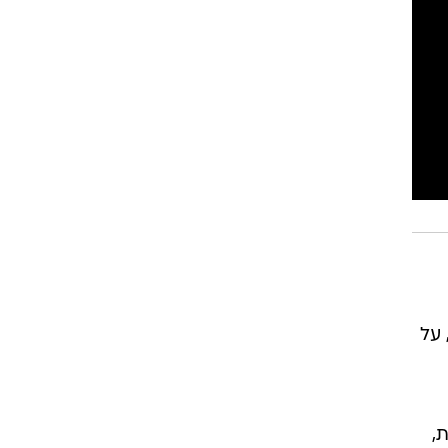
רוגבי וקריקט
גולף
ביליארד
תקצירים
 על
,