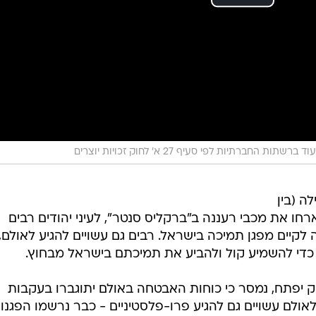
ד ברשתות החברתיות לפי סעיף 27 א' לחוק זכויות יוצרים
ה (בין
) כאשר הנטס יארחו את מכבי רעננה ב"ברקליס סנטר", לעיני יהודים רבים
לקיים מפגן תמיכה בישראל. רבים גם עשויים להגיע לאולם,
די להשמיע קול ולהביע את תמיכתם בישראל מבחוץ.
ק יפתח, נמסר כי כוחות האבטחה באולם יתוגברו בעקבות
לם עשויים גם להגיע פרו-פלסטיניים - כבר נרשמו הפגנות