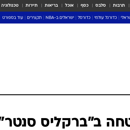
תרבות
סלבס
כסף
אוכל
בריאות
תיירות
טכנולוגיה
ראלי
כדורגל עולמי
כדורסל
ישראלים ב-NBA
תקצירים
עוד בספורט
ליגה אנגלית
ליגת העל
דני אבדיה
מונדיאל 2026
 העל
ליגה ספרדית
דאבל דריבל
NBA
נה
ליגה איטלקית
יורוליג וכדורסל אירופי
טבלאות
ו
ליגה גרמנית
ליגה לאומית
פודקאסטים
ליגה צרפתית
נבחרות ישראל בכדורסל
מסכמים מחזור
שראל
ליגת האלופות
כדורסל נשים
אבא של שבת
ית
הליגה האירופית
מעל הטבעת
דרום אמריקה
סערה בממלכה
טניס
טראש טוק
ספורט אמריקא
חה ב"ברקליס סנטר"
פוקר