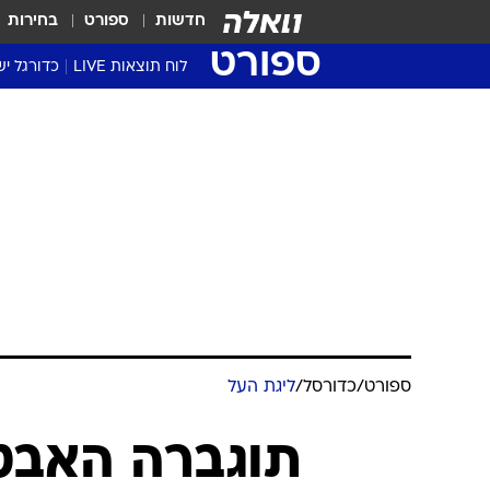
חדשות
ספורט
בחירות
ספורט
לוח תוצאות LIVE
כדורגל יש
ליגת העל Winner
סטט' ליגת
גביע המדי
גביע הטוט
שגרירים
נבחרות י
ליגה לאומ
ליגה א'
ספורט
/
כדורסל
/
ליגת העל
תוגברה האבט