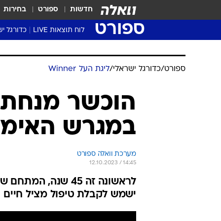
חדשות
ספורט
בחירות
ספורט
לוח תוצאות LIVE
כדורגל יש
ליגת העל Winner
סטט' ליגת
גביע המדי
גביע הטוט
שגרירים
נבחרות י
ליגה לאומ
ליגה א'
ספורט
/
כדורגל ישראלי
/
ליגת העל Winner
הוכשר מנחת מ