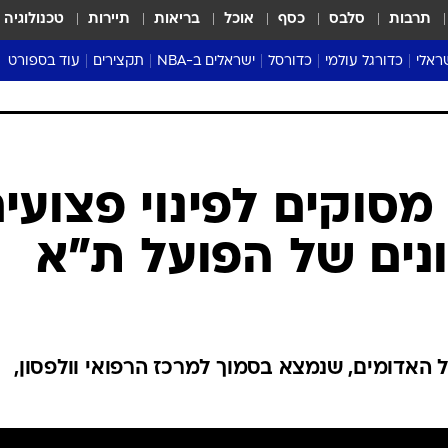
תרבות
סלבס
כסף
אוכל
בריאות
תיירות
טכנולוגיה
ראלי
כדורגל עולמי
כדורסל
ישראלים ב-NBA
תקצירים
עוד בספורט
ליגה אנגלית
ליגת העל
דני אבדיה
מונדיאל 2026
 העל
ליגה ספרדית
דאבל דריבל
NBA
נה
ליגה איטלקית
יורוליג וכדורסל אירופי
טבלאות
ו
ליגה גרמנית
ליגה לאומית
פודקאסטים
ליגה צרפתית
נבחרות ישראל בכדורסל
מסכמים מחזור
שראל
ליגת האלופות
כדורסל נשים
אבא של שבת
ית
הליגה האירופית
מעל הטבעת
דרום אמריקה
סערה בממלכה
טניס
טראש טוק
ספורט אמריקא
סוקים לפינוי פצועי
פוקר