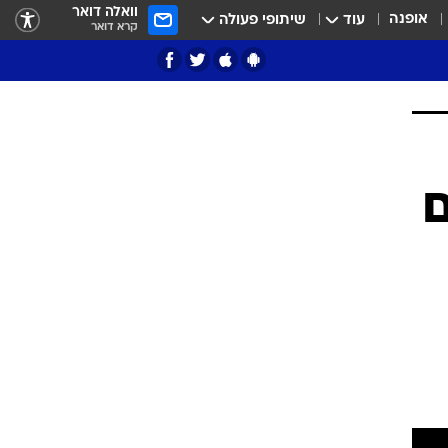
וואלה דואר
אופנה
עוד
שיתופי פעולה
קרא דואר
ציון 3
דאבל דריבל
י
ם