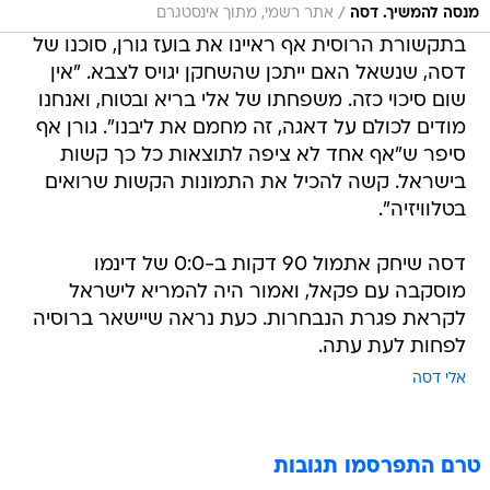
/
מנסה להמשיך. דסה
אתר רשמי, מתוך אינסטגרם
בתקשורת הרוסית אף ראיינו את בועז גורן, סוכנו של
דסה, שנשאל האם ייתכן שהשחקן יגויס לצבא. "אין
שום סיכוי כזה. משפחתו של אלי בריא ובטוח, ואנחנו
מודים לכולם על דאגה, זה מחמם את ליבנו". גורן אף
סיפר ש"אף אחד לא ציפה לתוצאות כל כך קשות
בישראל. קשה להכיל את התמונות הקשות שרואים
בטלוויזיה".
דסה שיחק אתמול 90 דקות ב-0:0 של דינמו
מוסקבה עם פקאל, ואמור היה להמריא לישראל
לקראת פגרת הנבחרות. כעת נראה שיישאר ברוסיה
לפחות לעת עתה.
אלי דסה
טרם התפרסמו תגובות