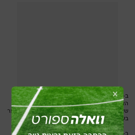
ב-SPORT24 הגדירו אותו כ"קרברוס", המפלצת
האגדית מהמיתולוגיה היוונית - כלב הציד בעל
שלושת הראשים של אל השאול האדס, שהיה השומר
בשער הממלכה שלו.
ב-SDNA הוסיפו: "בריניולי המדהים רשם הופעה