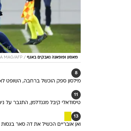
/
מאסון ופופאנה נאבקים באגף
GA MAG/AFP
8
מילסון ספק הוכשל ברחבה, השופט לא הגיב וב-VAR הסכימו עם ההחלט
11
טיסודאלי קיבל מגנדלמן, התגבר על ני
13
ואן אובריים הכשיל את דה סאר בגסות 