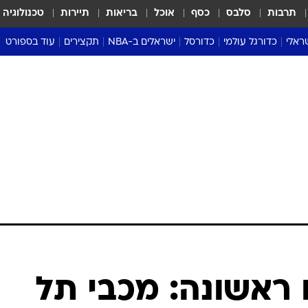
תרבות
סלבס
כסף
אוכל
בריאות
תיירות
טכנולוגיה
ראלי
כדורגל עולמי
כדורסל
ישראלים ב-NBA
תקצירים
עוד בספורט
ליגה אנגלית
ליגת העל
דני אבדיה
מונדיאל 2026
 העל
ליגה ספרדית
דאבל דריבל
NBA
נה
ליגה איטלקית
יורוליג וכדורסל אירופי
טבלאות
ו
ליגה גרמנית
ליגה לאומית
פודקאסטים
ליגה צרפתית
נבחרות ישראל בכדורסל
מסכמים מחזור
שראל
ליגת האלופות
כדורסל נשים
אבא של שבת
ית
הליגה האירופית
מעל הטבעת
דרום אמריקה
סערה בממלכה
טניס
טראש טוק
ספורט אמריקא
ראשונה: מכבי תל
פוקר