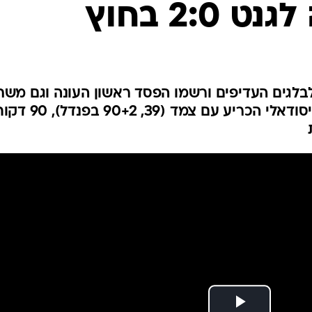
2:0 בחוץ
ענפים נוספים
לוח שידורים
החידה של ספור
ארכיון מדורים
כתבו לנו
לבלגים העדיפים ורשמו הפסד ראשון העונה וגם מש
ראשון ללא שער זכות. טאריק טיסודאלי הכריע עם צמד (39, 90+2 בפ