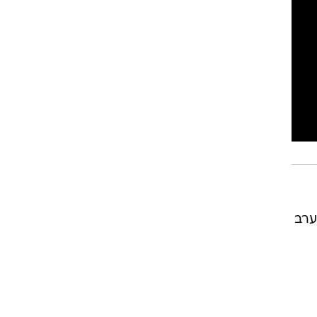
רוגבי וקריקט
גולף
ביליארד
תקצירים
ערב