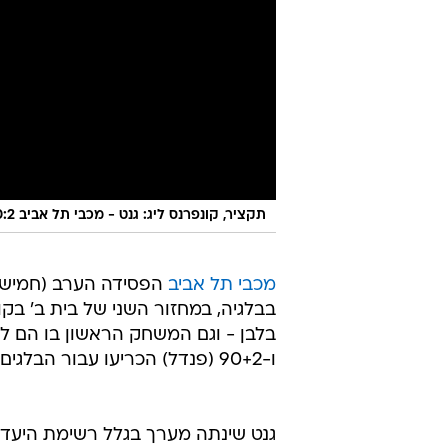
תקציר, קונפרנס ליג: גנט - מכבי תל אביב 0:2
מכבי תל אביב
בבלגיה, במחזור השני של בית ב' בק
ו-90+2 (פנדל) הכריעו עבור הבלגים, שבשורותיהם עומרי גנדלמן רשם 90 דקות סולידיות.
גנט שינתה מערך בגלל רשימת היעדר