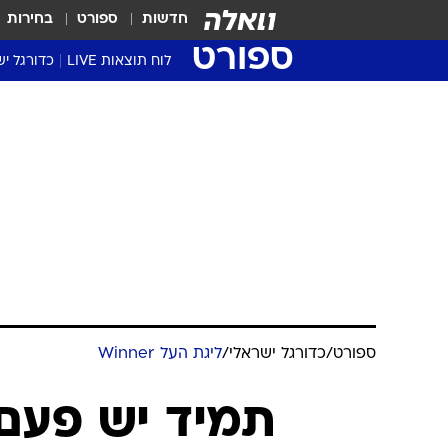
חדשות
ספורט
בחירות
ספורט
לוח תוצאות LIVE
כדורגל יש
ליגת העל Winner
סטט' ליגת
גביע המדי
גביע הטוט
שגרירים
נבחרות י
ליגה לאומ
ליגה א'
ספורט
/
כדורגל ישראלי
/
ליגת העל Winner
תמיד יש פעם 