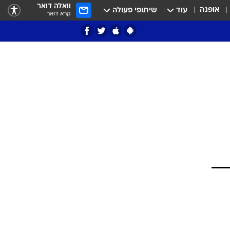
וואלה דואר
אופנה
עוד
שיתופי פעולה
קרא דואר
ציון 3
דאבל דריבל
י