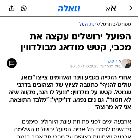
ספורט
/
כדורסל
/
ליגת העל
הפועל ירושלים עקצה את
מכבי, קטש מודאג מבולדווין
אור שקדי
עודכן לאחרונה: 1.10.2023 / 20:36
אחרי הזכייה בגביע ווינר האדומים צייצו "בואו,
עולים להניף" כתגובה לציוץ של הצהובים בדרבי
שבוטל. קטש על בולדווין: "ננעל לו הגב, מקווה שזה
לא חמור". גם ניבו נפגע. דז'יקיץ': "מלבד התוצאה,
אני לא מרוצה"
ארבעה ימים לפני פתיחת עונת היורוליג, סימנים
מדאיגים למכבי תל אביב. הפועל ירושלים השלימה
ארבעה ניצחונות רצופים על מכבי תל אביב בגמר