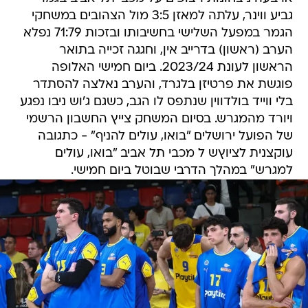
גביע ווינר, עלתה למאזן 3:5 מול הצהובים במשחקי
הגמר במפעל השלישי בחשיבותו ובזכות 71:79 נפלא
הערב (ראשון) בדרייב אין, וחגגה זכייה בתואר
הראשון לעונת 2023/24. ביום חמישי האלופה
פוגשת את פרטיזן בלגרד, והערב נאלצה להסתדר
בלי ווייד בולדווין שנתפס לו הגב, כשגם ג'וש ניבו נפגע
ויורד מהמגרש. בסיום המשחק צייץ החשבון הרשמי
של הפועל ירושלים "בואו, עולים להניף" - כתגובה
עוקצנית לציוץש ל מכבי תל אביב "בואו, עולים
למגרש" במהלך הדרבי שבוטל ביום חמישי.