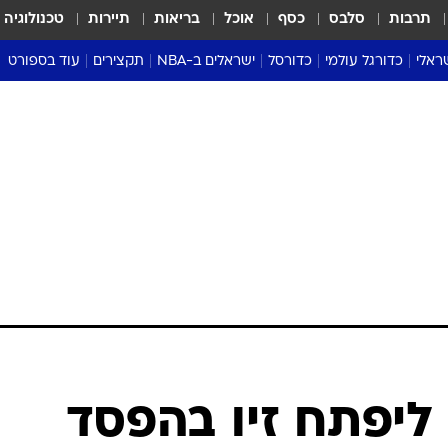
תרבות
סלבס
כסף
אוכל
בריאות
תיירות
טכנולוגיה
ראלי
כדורגל עולמי
כדורסל
ישראלים ב-NBA
תקצירים
עוד בספורט
ליגה אנגלית
ליגת העל
דני אבדיה
מונדיאל 2026
 העל
ליגה ספרדית
דאבל דריבל
NBA
נה
ליגה איטלקית
יורוליג וכדורסל אירופי
טבלאות
ו
ליגה גרמנית
ליגה לאומית
פודקאסטים
ליגה צרפתית
נבחרות ישראל בכדורסל
מסכמים מחזור
שראל
ליגת האלופות
כדורסל נשים
אבא של שבת
ית
הליגה האירופית
מעל הטבעת
דרום אמריקה
סערה בממלכה
טניס
טראש טוק
ספורט אמריקא
ו-6 אס' ליפתח זיו בהפסד
פוקר