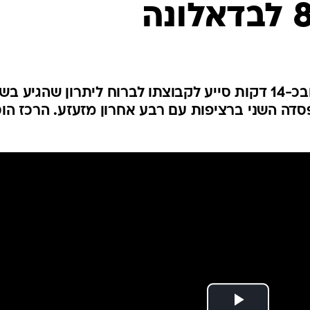
ענפים נוספים
לוח שידורים
החידה של ספור
ארכיון מדורים
כתבו לנו
הגארד הישראלי עלה מהספסל ובכ-14 דקות סייע לקבוצתו לברוח ליתרון שהגיע ב
פסדה השני ברציפות עם רבע אחרון מזעזע. הרכז הוס