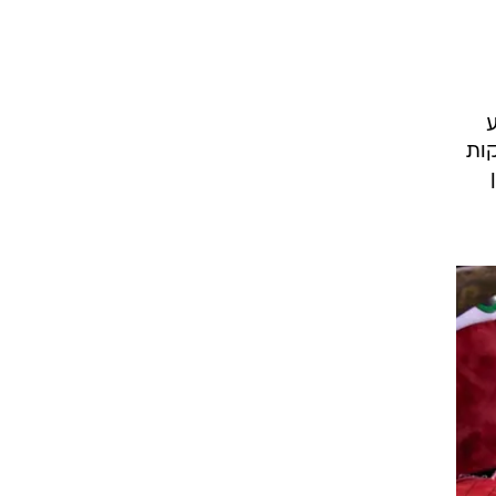
לך הרבע
תי, האורחת קלעה רק 10 נקודות ב-10 הדקות