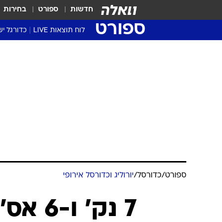
חדשות
ספורט
בחירות
ספורט
לוח תוצאות LIVE
כדורגל יש
ליגת העל Winner
סטט' ליגת
גביע המדי
גביע הטוט
שגרירים
נבחרות י
ליגה לאומ
ליגה א'
ספורט
/
כדורסל
/
יורוליג וכדורסל אירופי
7 נק' 