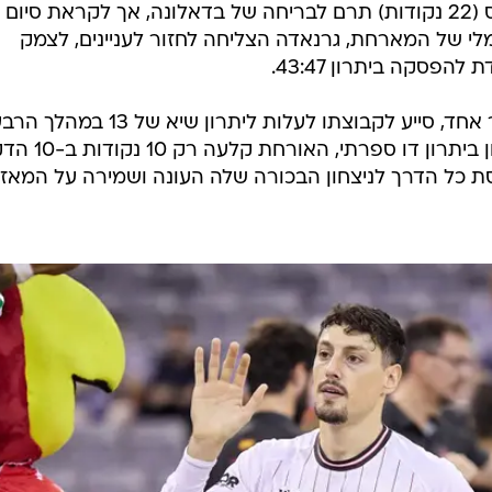
ספרתי בשלב מוקדם כשאנדרה פליס (22 נקודות) תרם לבריחה של בדאלונה, אך לקראת סיום
לי של המארחת, גרנאדה הצליחה לחזור לעניינים, לצמק
פסקה ביתרון 43:47.
זיו, שהוסיף גם 2 חטיפות ואיבוד כדור אחד, סייע לקבוצתו לעלות ליתרון שיא של 13 במה
השלישי, וכשהיא נכנסה לרבע האחרון ביתרון דו ספר
 כל הדרך לניצחון הבכורה שלה העונה ושמירה על המאזן