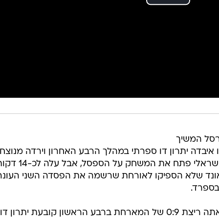
רסל המשיך
ו איבדה יתרון דו ספרתי במהלך הרבע האחרון וירדה מנוצח
בהפסד 86:80 לבדאלונה. הגארד הישראלי פתח את המשחק על הספסל, א
 6 אסיסטים וריבאונד שלא הספיקו לאורחת שרשמה את הפסדה השני העונה
בספרד.
גרנאדה פתחה רעה את המשחק וראתה ריצת 0:9 של המארחת ברבע הראשון קובעת יתרון דו