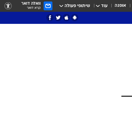
וואלה דואר
אופנה
עוד
שיתופי פעולה
קרא דואר
ציון 3
דאבל דריבל
י