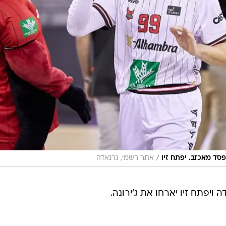
/
סד מאכזב. יפתח זיו
אתר רשמי, גרנאדה
ויפתח זיו יארחו את ג'ירונה.