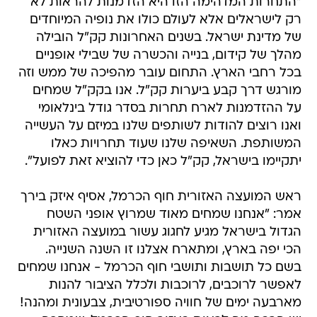
"התחרות המדהימה הזו היא הזדמנות להראות לא
רק לישראלים אלא לעולם כולו את נופיה המיוחדים
של מדינת ישראל. בשנים האחרונות קק"ל הובילה
מהלך של קידום, בנייה והכשרה של שבילי אופניים
בכל רחבי הארץ. התחום עובר מהפיכה של ממש וזה
מורגש דרך קבע ביערות קק"ל. אנו בקק"ל שמחים
על ההזדמנות לארח תחרות בסדר גודל בינלאומי
ואנו רוצים להודות לשותפים שלנו במיזם על העשייה
המשותפת. השאיפה שלנו שעוד תחרויות כאלו
יתקיימו בישראל, קק"ל כאן כדי להוציא זאת לפועל".
ראש המועצה האזורית חוף הכרמל, אסיף איזק בירך
אמר: "אנחנו שמחים מאוד שמרוץ אופני השטח
הגדול בישראל מגיע לחגוג עשור במועצה האזורית
הכי יפה בארץ, ומתארח אצלנו זו השנה השנייה.
בשם כל תושבות ותושבי חוף הכרמל - אנחנו שמחים
לאפשר לרוכבים, לרוכבות ולכלל הציבור להנות
מארבעה ימים של חוויה ספורטיבית, צבעונית ומהנה!