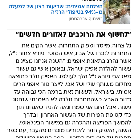
הצלחה אמיתית: שביעות רצון של למעלה
מ-94% בטיפולי הרזיה
בשיתוף אברהמסון
"לחשוף את הרוכבים לאזורים חדשים"
גל צחור, מייסד ומפיק התחרות, אשר הקים את
התחרות לזכרו של אביו, איש המוסד גיורא צחור ז"ל,
אשר נהרג בתאונת אופניים: "השנה אנחנו מציינים
עשור להולדת אפיק ישראל, ובאופן אישי גם עשור
מאז אבי גיורא ז"ל הלך לעולמו. האפיק נולד כתוצאה
מחלום משותף שלי ושל אבי, לייצר טור אופני הרים
אמיתי, בישראל, ולעשות זאת ברמה הכי גבוהה על
כדור הארץ. כשהתחרות נולדה לא האמנתי שנחגוג
עשור, אבל היום אני שמח וגאה להגיד שאנחנו תוך
כדי קטיפת הפירות של העשור האחרון, ובדרך
להמשך הפריצה וההכרה גם במישור הבינלאומי.
השנה, האפיק חוזר לאזורים מוכרים מהעבר, עם כפר