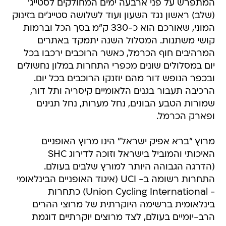
המתפרש על פני ארבעה ימים המחולקים לסטייג'
(שלב) ראשון נגד השעון ועוד לשלושה סטייג'ים בזינוק
המוני, שאורכם הוא כ-330 ק"מ בסך הכל וברמות
קושי משתנות. המסלול השנה יתמקד באתרים
המרהיבים חוף הכרמל, כאשר הרוכבים ירכבו בכל
יום במסלולים שונים מכפרי התחרות במלון נחשולים
ובכפר הנופש דור מהם יוזנקו הרוכבים בכל יום.
הרכיבה תעבור בגנים הלאומיים קיסריה ותל דור,
שמורות הטבע הבונים, נחל מערות, נחל תנינים
ופארק הכרמל.
מרוץ "ברא אפיק ישראל" הינו מרוץ האופניים
האיכותי והמוביל בישראל וזוכה לדירוג SHC
(הדרגה הגבוהה היותר למורץ שלבים בעולם.
התחרות רשומה ב- UCI (איגוד האופניים הבינלאומי
- Union Cycling International) כתחרות
בינלאומית ברשימה היוקרתית של מרוצי ההרים
הרב-יומיים בעולם, לצד מרוצים יוקרתיים דוגמת