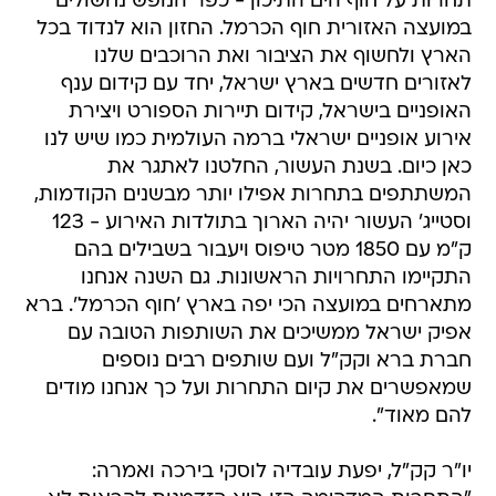
תחרות על חוף הים התיכון - כפר הנופש נחשולים
במועצה האזורית חוף הכרמל. החזון הוא לנדוד בכל
הארץ ולחשוף את הציבור ואת הרוכבים שלנו
לאזורים חדשים בארץ ישראל, יחד עם קידום ענף
האופניים בישראל, קידום תיירות הספורט ויצירת
אירוע אופניים ישראלי ברמה העולמית כמו שיש לנו
כאן כיום. בשנת העשור, החלטנו לאתגר את
המשתתפים בתחרות אפילו יותר מבשנים הקודמות,
וסטייג' העשור יהיה הארוך בתולדות האירוע - 123
ק"מ עם 1850 מטר טיפוס ויעבור בשבילים בהם
התקיימו התחרויות הראשונות. גם השנה אנחנו
מתארחים במועצה הכי יפה בארץ 'חוף הכרמל'. ברא
אפיק ישראל ממשיכים את השותפות הטובה עם
חברת ברא וקק"ל ועם שותפים רבים נוספים
שמאפשרים את קיום התחרות ועל כך אנחנו מודים
להם מאוד".
יו"ר קק"ל, יפעת עובדיה לוסקי בירכה ואמרה: