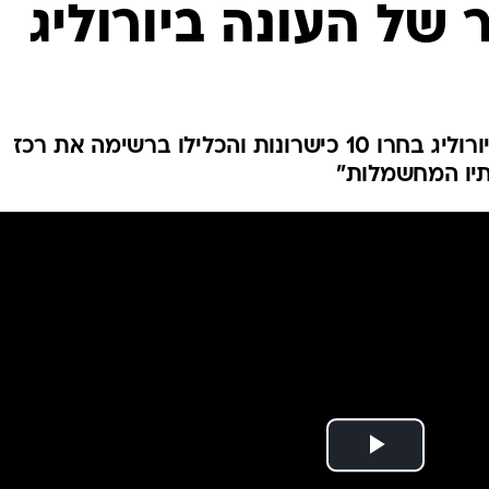
של העונה ביורוליג
ענפים נוספים
לוח שידורים
החידה של ספור
ארכיון מדורים
כתבו לנו
ילך בדרכו של ים מדר? באתר היורוליג בחרו 10 כישרונות והכלילו ברשימה את רכז
ותיו המחשמלות"