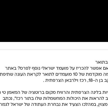
בתואר
האם אפשר להכריז על מועמד ישראלי נוסף לפרס? באתר
היורוליג פרסמו אתמול (שלישי) רשימה מוקדמת של 10 מועמדים לתואר לקראת העונה שתי
ן הצרפתית .
ת בליגה הצרפתית והרוויח מקום ברוטציה של המאמן טי ג'י
ש לו סיכוי טוב להראות את היכולות המחשמלות שלו בתור רכז", נכתב
 מצוין, במהלכו הצעיד את נבחרת העתודה של ישראל לגמר