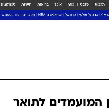
תרבות
סלבס
כסף
אוכל
בריאות
תיירות
טכנולוגיה
ראלי
כדורגל עולמי
כדורסל
ישראלים ב-NBA
תקצירים
עוד בספורט
ליגה אנגלית
ליגת העל
דני אבדיה
מונדיאל 2026
 העל
ליגה ספרדית
דאבל דריבל
NBA
נה
ליגה איטלקית
יורוליג וכדורסל אירופי
טבלאות
ו
ליגה גרמנית
ליגה לאומית
פודקאסטים
ליגה צרפתית
נבחרות ישראל בכדורסל
מסכמים מחזור
שראל
ליגת האלופות
כדורסל נשים
אבא של שבת
ית
הליגה האירופית
מעל הטבעת
דרום אמריקה
סערה בממלכה
טניס
טראש טוק
ספורט אמריקא
ן המועמדים לתואר
פוקר