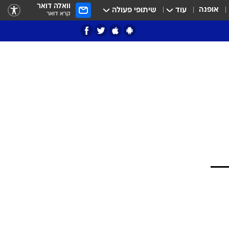
וואלה דואר
אופנה
עוד
שיתופי פעולה
קרא דואר
ציון 3
דאבל דריבל
י