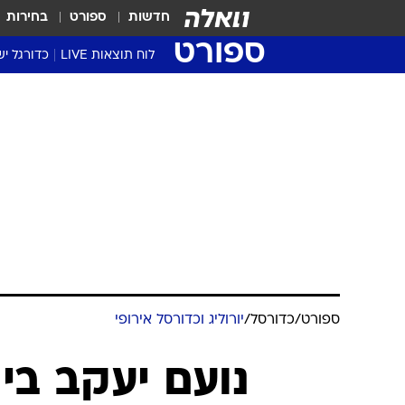
חדשות
ספורט
בחירות
ספורט
לוח תוצאות LIVE
כדורגל יש
ליגת העל Winner
סטט' ליגת
גביע המדי
גביע הטוט
שגרירים
נבחרות י
ליגה לאומ
ליגה א'
ספורט
/
כדורסל
/
יורוליג וכדורסל אירופי
נועם יעקב בי