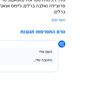
מדריד), מתיו סטראזל (מונאקו), טריס
פרוצ'ידה (אלבה ברלין), ג'יימס אנאג
ברלין).
נועם יעקב
טרם התפרסמו תגובות