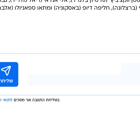
טן ווקצ'ביץ' (פרטיזן בלגרד), אלי אנדאי (ריאל מדריד), גבר
'י (ברצלונה), חליפה דיופ (באסקוניה) ומתאו ספאניולו (אלבה
בשליחת התגובה אני מסכים
לתנאי ה