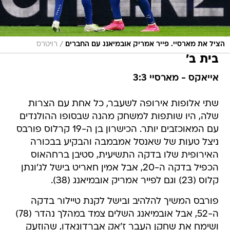
/
הציל את מארסיי. פייר אמריק אובמיאנג עם החברים
רויטרס
בית ב'
אייאקס - מארסיי 3:3
שתי אלופות אירופה לשעבר, כל אחת עם הצרות
שלה, היו שותפות למשחק מהנה שבסופו ההולנדים
עם המאוכזבים יותר. הכישרון בן ה-19 קרלוס פורבס
ניצל טעות של שאנסל אמבמבה והבקיע בבכורה
האירופית שלו בדקה התשיעית, סטיבן ברחהאוס
הכפיל בדקה ה-20, אבל אמין חאריט בישל לג'ונתן
קלוס (23) וגם לפייר אמריק אובמיאנג (38).
פורבס המשיך להלהיב ובישל לקנת טיילור בדקה
ה-52, אבל אובמיאנג השלים צמד במהלך נהדר (78)
ושימח את שחקן העבר ז'אק אברדונאדו, שהוזעק