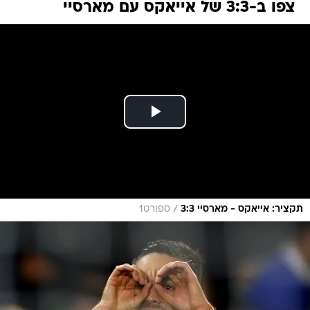
צפו ב-3:3 של אייאקס עם מארסיי
/
תקציר: אייאקס - מארסיי 3:3
ספורט1