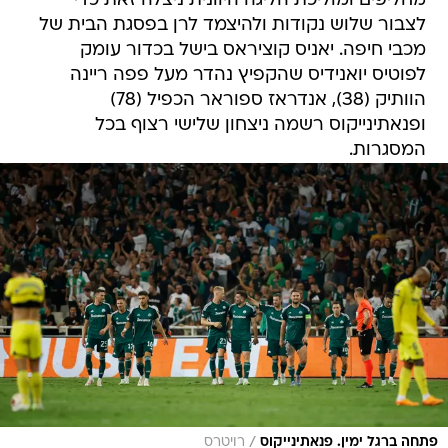
מחליפים ומוליכת הליגה היוונית ניצלה זאת כדי
לצבור שלוש נקודות ולהיצמד לרן בפסגת הבית של
מכבי חיפה. יאניס קוציראס בישל בכדור עומק
לפוטיס יואנידיס שהקפיץ נהדר מעל פפה ריינה
הוותיק (38), אנדראז ספוראר הכפיל (78)
ופנאתינייקוס רשמה ניצחון שלישי רצוף בכל
המסגרות.
/
פתחה ברגל ימין. פנאתינייקוס
רויטרס