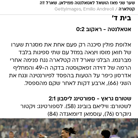
שער שני מאז הושאל לאטאלנטה ממילאן. שארל דה
/
קטלארה
GettyImages, Emilio Andreoli
בית ד'
אטאלנטה - ראקוב 0:2
אלופת פולין סיכנה רק פעם אחת את מסגרת שערו
של חואן מוסו ויצאה במזל עם שתי ספיגות בלבד
מברגמו. הבלגי שארל דה קטלארה נגח פנימה אחרי
הרמה של דוידה זפאקוסטה בדקה ה-49 והמחליף
אדרסון כיפר על הטעות בהפסד לפיורנטינה ונגח את
השני (66), ארבע דקות לאחר שקם מהספסל.
שטורם גראץ - ספורטינג ליסבון 2:1
לשטורם: וויליאם בובינג (58). לספורטינג: ויקטור
גיוקרס (76), עוסמאן דיומאנדה (84)