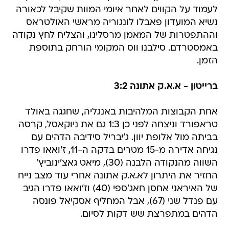
לעמוד על הקווים לאחר איומי המוות שקיבל לכאורה
נשיא המועדון פאבלו לונגוריה מראשי האולטראס
וההתפטרות של המאמן מרסלינו, והצליח לחץ נקודה
באמסטרדם. סילבנו ווס המקומי הורחק בתוספת
הזמן.
ברייטון - א.א.ק אתונה 3:2
אחת הקבוצות המלהיבות באנגליה, שחגגה באולד
טראפורד וניצחה לפני כן 1:3 גם את ניוקאסל, קרסה
בביתה מול אלופת יוון. ג'יבריל סידיבה הדהים עם
נגיחה אדירה מ-15 מטרים בדקה ה-11, ז'ואאו פדרו
השווה מהנקודה הלבנה (30), מיאט גאצ'ינוביץ'
החזיר את היתרון לא.א.ק אתונה אחרי עוד מצב נייח
של האיראני אחסן חאג'ספי (40) וז'ואאו פדרו הגיב
עם פנדל שני (67), אבל המחליף אסקיאל פונסה
הדהים במתפרצת שש דקות לסיום.