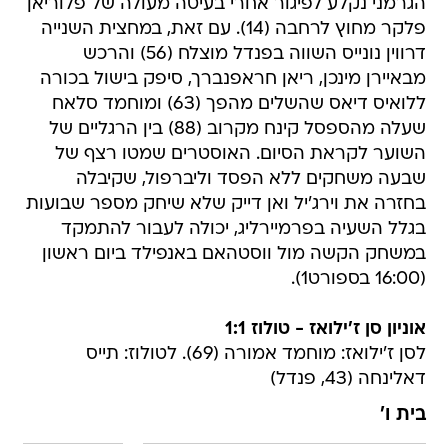
הגרמני נקלע לפיגור אחרי בעיטה מעולה של פלוריאן
פלקר מחוץ לרחבה (14). עם זאת, במחצית השנייה
דרווין נונייס השווה בפנדל מוצלח (56) והרכש
מבאיירן מינכן, ריאן חראפנברך, סיפק בישול בכורה
ללואיס דיאס שהשלים מהפך (63) ומוחמד סלאח
שעלה מהספסל קינח מקרוב (88) בין הרגליים של
השוער לקראת הסיום. האוסטרים שמטו רצף של
שבעה משחקים ללא הפסד וליברפול, שקיבלה
בחזרה את וירג'יל ואן דייק שלא שיחק מספר שבועות
בגלל השעיה בפרמיירליג, יכולה לעבור להתמקד
במשחק הקשה מול ווסטהאם באנפילד ביום ראשון
(16:00 בספורט1).
אוניון סן ז'ילואז - טולוז 1:1
לסן ז'ילואז: מוחמד אמורה (69). לטולוז: תייס
דאלינחה (43, פנדל)
בית ו'