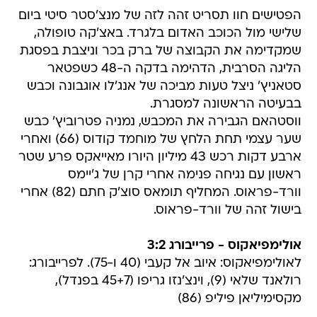
הפטישים חוו תסריט זהה לזה של מנצ'סטר סיטי ביום
שלישי מול הכוכב האדום בלגרד. באצ'קה טופולה,
שמקדימה את הקבוצה של ברק בכר וניצבת בפסגת
הליגה הסרבית, הדהימה בדקה ה-48 כשפטאר
סטאניץ' ניצל טעות מביכה של אנג'לו אוגבונה וכבש
בבעיטה הראשונה למסגרת.
ווסטהאם הגבירה את המכבש, נמניה פטרוביץ' כבש
שער עצמי תחת הלחץ של מוחמד קודוס (66) ואחרי
ארבע דקות רכש 43 מיליון היורו מאייאקס פרע שטר
ראשון עם נגיחה פנימה אחרי קרן של ג'יימס
וורד-פראוס. המחליף תומאס סוצ'ק חתם (82) אחרי
בישול זהה של וורד-פראוס.
אולימפיאקוס - פרייבורג 3:2
לאולימפיאקוס: איוב אל קעבי (40 ו-75). לפרייבורג:
רולאנד שלאי (9), וינצ'נזו גריפו (45+7 בפנדל),
מקסימיליאן פיליפ (86)