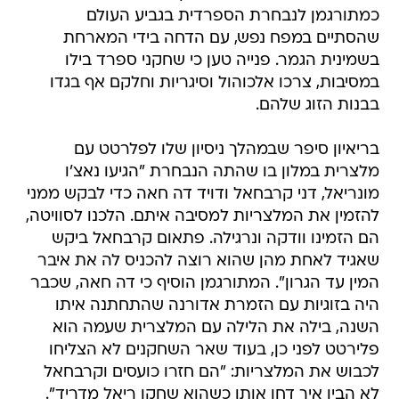
כמתורגמן לנבחרת הספרדית בגביע העולם
שהסתיים במפח נפש, עם הדחה בידי המארחת
בשמינית הגמר. פנייה טען כי שחקני ספרד בילו
במסיבות, צרכו אלכוהול וסיגריות וחלקם אף בגדו
בבנות הזוג שלהם.
בריאיון סיפר שבמהלך ניסיון שלו לפלרטט עם
מלצרית במלון בו שהתה הנבחרת "הגיעו נאצ'ו
מונריאל, דני קרבחאל ודויד דה חאה כדי לבקש ממני
להזמין את המלצריות למסיבה איתם. הלכנו לסוויטה,
הם הזמינו וודקה ונרגילה. פתאום קרבחאל ביקש
שאגיד לאחת מהן שהוא רוצה להכניס לה את איבר
המין עד הגרון". המתורגמן הוסיף כי דה חאה, שכבר
היה בזוגיות עם הזמרת אדורנה שהתחתנה איתו
השנה, בילה את הלילה עם המלצרית שעמה הוא
פלירטט לפני כן, בעוד שאר השחקנים לא הצליחו
לכבוש את המלצריות: "הם חזרו כועסים וקרבחאל
לא הבין איך דחו אותו כשהוא שחקן ריאל מדריד".