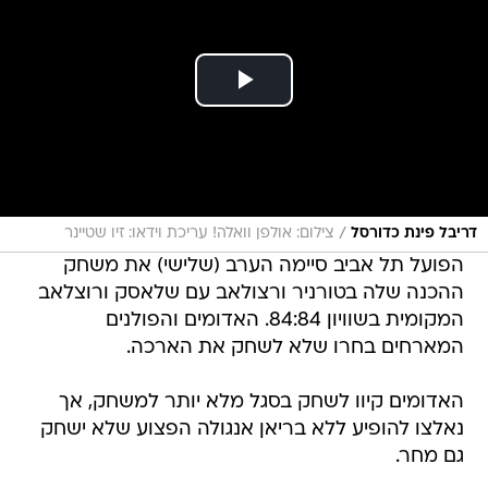
/
דריבל פינת כדורסל
צילום: אולפן וואלה! עריכת וידאו: זיו שטיינר
הפועל תל אביב סיימה הערב (שלישי) את משחק
ההכנה שלה בטורניר ורצולאב עם שלאסק ורוצלאב
המקומית בשוויון 84:84. האדומים והפולנים
המארחים בחרו שלא לשחק את הארכה.
האדומים קיוו לשחק בסגל מלא יותר למשחק, אך
נאלצו להופיע ללא בריאן אנגולה הפצוע שלא ישחק
גם מחר.