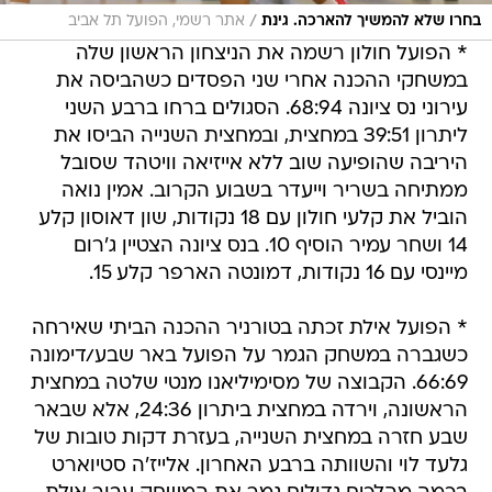
/
בחרו שלא להמשיך להארכה. גינת
אתר רשמי, הפועל תל אביב
* הפועל חולון רשמה את הניצחון הראשון שלה
במשחקי ההכנה אחרי שני הפסדים כשהביסה את
עירוני נס ציונה 68:94. הסגולים ברחו ברבע השני
ליתרון 39:51 במחצית, ובמחצית השנייה הביסו את
היריבה שהופיעה שוב ללא אייזיאה וויטהד שסובל
ממתיחה בשריר וייעדר בשבוע הקרוב. אמין נואה
הוביל את קלעי חולון עם 18 נקודות, שון דאוסון קלע
14 ושחר עמיר הוסיף 10. בנס ציונה הצטיין ג'רום
מיינסי עם 16 נקודות, דמונטה הארפר קלע 15.
* הפועל אילת זכתה בטורניר ההכנה הביתי שאירחה
כשגברה במשחק הגמר על הפועל באר שבע/דימונה
66:69. הקבוצה של מסימיליאנו מנטי שלטה במחצית
הראשונה, וירדה במחצית ביתרון 24:36, אלא שבאר
שבע חזרה במחצית השנייה, בעזרת דקות טובות של
גלעד לוי והשוותה ברבע האחרון. אלייז'ה סטיוארט