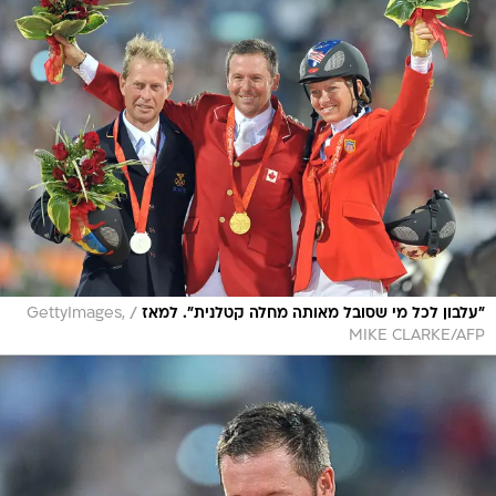
/
"עלבון לכל מי שסובל מאותה מחלה קטלנית". למאז
GettyImages,
MIKE CLARKE/AFP