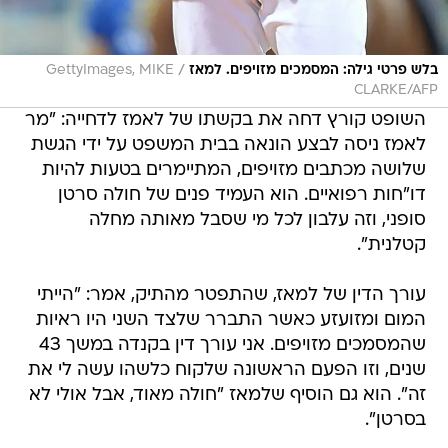
/
בלש פרטי גילה: המסמכים מזויפים. למאז
GettyImages, MIKE
CLARKE/AFP
השופט קורץ דחה את בקשתו של לאמז לדחייה: "מר
לאמז ניסה לבצע הונאה בבית המשפט על ידי הגשת
שלושה מכתבים מזויפים, המתיימרים בטעות להיות
דו"חות רפואיים. הוא העמיד פנים של חולה סרטן
סופני, וזה עלבון לכל מי שסבל מאותה מחלה
קטלנית".
עורך הדין של למאז, שהתפטר מהתיק, אמר: "הייתי
המום ומזועזע כאשר התברר שלצד השני היו ראיות
שהמסמכים מזויפים. אני עורך דין בקנדה במשך 43
שנים, וזו הפעם הראשונה שלקוח כלשהו עשה לי את
זה". הוא גם הוסיף שלמאז "חולה מאוד, אבל אולי לא
בסרטן".