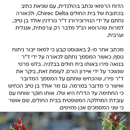
הדוח הרפואי נכתב בהולנדית, עם שגיאת כתיב
בכתובת של בית החולים Chirec Delta, ולכאורה
נחתם על ידי הנוירוכירורג ד"ר נורדנין אולד בן טייב,
למרות שהרופא הנ"ל מדבר רק צרפתית, אנגלית
וערבית.
מכתב אחר מ-2 באוגוסט קבע כי למאז ייבור ניתוח
נוסף, כאשר המסמך נחתם לכאורה על ידי ד"ר
בנואה פירו באותו בית חולים בבלגיה. בלש פרטי
שנשכר על ידי איירון הורס, לעומת זאת, ביקר את
ד"ר פירו, שהכחיש שחתם על המסמך המדובר
ואישר כי מדובר במרמה. גם מר אולד בן טייב הכחיש
כי החתימה על הדו"ח היא שלו. אותו חוקר שוחח עם
עובדת המחלקה המשפטית בבית החולים, שם אושר
כי שני המסמכים אכן מזויפים.