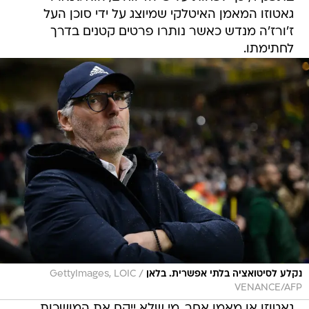
גאטוזו המאמן האיטלקי שמיוצג על ידי סוכן העל
ז'ורז'ה מנדש כאשר נותרו פרטים קטנים בדרך
לחתימתו.
/
נקלע לסיטואציה בלתי אפשרית. בלאן
GettyImages, LOIC
VENANCE/AFP
גאטוזו או מאמן אחר, מי שלא ייקח את המושכות