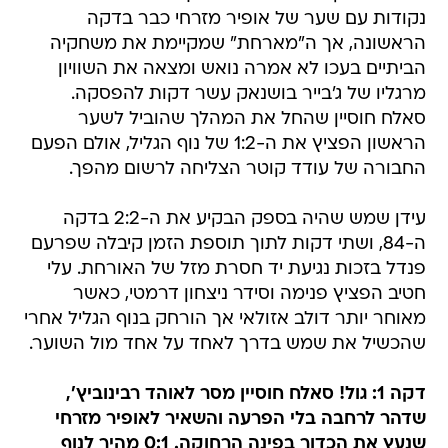
נקודות עם שער של אופיר מזרחי כבר בדקה
הראשונה, אך ה"מארחת" שמקיימת את משחקיה
הביתיים בעכו לא אמרה נואש ומצאה את השוויון
מרגליו של ג'בייר בושנאק עשר דקות להפסקה.
סאלח חוסיין שהחל את המהלך שהוביל לשער
הראשון הפציץ את ה-1:2 של נוף הגליל, אולם הפעם
החבורה של עודד קוטר הצליחה לרשום מהפך.
עידן שמש שהיה בספק הבקיע את ה-2:2 בדקה
ה-84, ושתי דקות לתוך תוספת הזמן קיבלה שפרעם
פנדל בזכות נגיעת יד חסרת מזל של האורחת. עלי
חטיב הפציץ פנימה וסידר ניצחון דרמטי, כאשר
מאוחר יותר דולב אזולאי אך הורחק בנוף הגליל אחרי
שהכשיל את שמש בדרך לאחד על אחד מול השוער.
דקה 1: גול! סאלח חוסיין מסר לאוהד רבינוביץ',
שדהר לרחבה בלי הפרעה והשאיר לאופיר מזרחי
שנעץ את הכדור בפינה הרחוקה. 0:1 מהיר לנוף