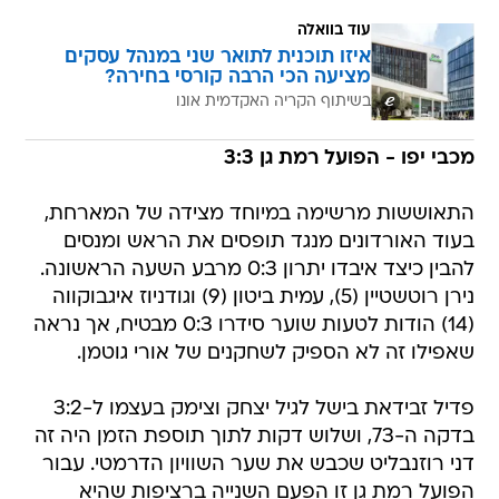
עוד בוואלה
איזו תוכנית לתואר שני במנהל עסקים
מציעה הכי הרבה קורסי בחירה?
בשיתוף הקריה האקדמית אונו
מכבי יפו - הפועל רמת גן 3:3
התאוששות מרשימה במיוחד מצידה של המארחת,
בעוד האורדונים מנגד תופסים את הראש ומנסים
להבין כיצד איבדו יתרון 0:3 מרבע השעה הראשונה.
נירן רוטשטיין (5), עמית ביטון (9) וגודניוז איגבוקווה
(14) הודות לטעות שוער סידרו 0:3 מבטיח, אך נראה
שאפילו זה לא הספיק לשחקנים של אורי גוטמן.
פדיל זבידאת בישל לגיל יצחק וצימק בעצמו ל-3:2
בדקה ה-73, ושלוש דקות לתוך תוספת הזמן היה זה
דני רוזנבליט שכבש את שער השוויון הדרמטי. עבור
הפועל רמת גן זו הפעם השנייה ברציפות שהיא