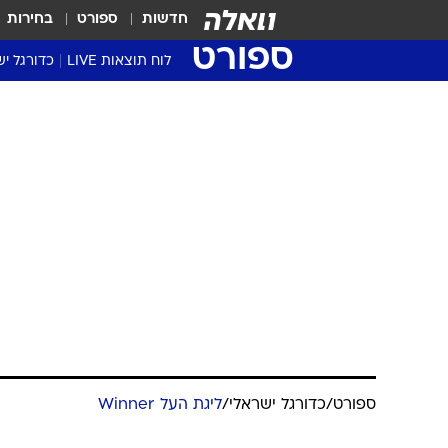
חדשות
ספורט
בחירות
ספורט
לוח תוצאות LIVE
כדורגל יש
ליגת העל Winner
סטט' ליגת
גביע המדי
גביע הטוט
שגרירים
נבחרות י
ליגה לאומ
ליגה א'
ספורט
/
כדורגל ישראלי
/
ליגת העל Winner