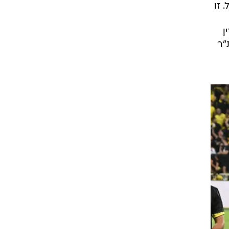
 זו
דין
"ר