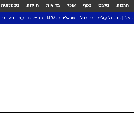
תרבות
סלבס
כסף
אוכל
בריאות
תיירות
טכנולוגיה
ראלי
כדורגל עולמי
כדורסל
ישראלים ב-NBA
תקצירים
עוד בספורט
ליגה אנגלית
ליגת העל
דני אבדיה
מונדיאל 2026
 העל
ליגה ספרדית
דאבל דריבל
NBA
נה
ליגה איטלקית
יורוליג וכדורסל אירופי
טבלאות
ו
ליגה גרמנית
ליגה לאומית
פודקאסטים
ליגה צרפתית
נבחרות ישראל בכדורסל
מסכמים מחזור
שראל
ליגת האלופות
כדורסל נשים
אבא של שבת
ית
הליגה האירופית
מעל הטבעת
דרום אמריקה
סערה בממלכה
טניס
טראש טוק
ספורט אמריקא
פוקר