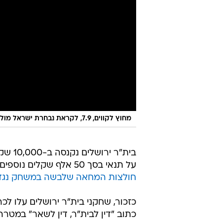
מחוץ לקווים, 7.9, לקראת נבחרת ישראל מול רומניה
בית"ר ירוש
על תנאי בסך 50 אלף שקלים נוספים על כל מקרה של "ביזוי מוסדות ו/או בעלי תפקידים" בעקבות
חולצות המחאה שלבשה במשחק נגד 
כזכור, שחקני בית"ר ירושלים עלו 
כתוב "דין לבית"ר, דין לשאר" במט