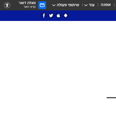
וואלה דואר
אופנה
עוד
שיתופי פעולה
קרא דואר
ציון 3
דאבל דריבל
י