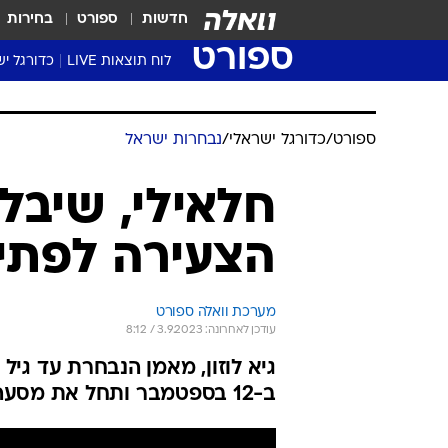
חדשות
ספורט
בחירות
ספורט
לוח תוצאות LIVE
כדורגל יש
ליגת העל Winner
סטט' ליגת
גביע המדי
גביע הטוט
שגרירים
נבחרות י
ליגה לאומ
ליגה א'
ספורט
/
כדורגל ישראלי
/
נבחרות ישראל
חלאילי, שיבל