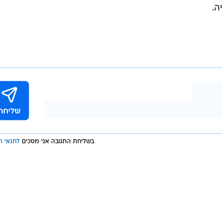
/
דשות בנבחרת
GettyImages, Levan Verdzeuli
הנבחרת עד גיל 21 של גיא לוזון, שכידוע תשתתף במשחקים האולימפיים בפריז בקי
הישגה הכביר באליפות אירופה האחרונה, הוגרלה במוקדמות יורו 2025 עם גרמניה, פולין,
קוסובו ואסטוניה וכאמור היא תחל את דרכה ביום שלישי הבא (12 בספטמבר) בבולגריה. אליפות