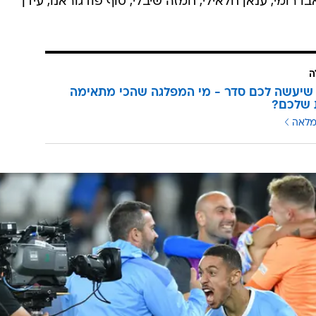
ולגריה במוקדמות יורו 2025
אור ארליך
ן לוי, הדר פוקס, גיא דזנט, אור ישראלוב, שקד חכמון
או פרדה, שלו הרוש, איתן אזולאי, רן בנימין, אמיר גאנח, נ
ו רומי, ענאן חלאילי, חמזה שיבלי, סוף פודגוראנו, עידן
ה
שיעשה לכם סדר - מי המפלגה שהכי מתאימה
 שלכם?
מלאה