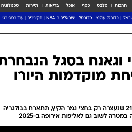
תרבות
סלבס
כסף
אוכל
בריאות
תיירות
טכנולוגיה
ראלי
כדורגל עולמי
כדורסל
ישראלים ב-NBA
תקצירים
עוד בספורט
ליגה אנגלית
ליגת העל
דני אבדיה
מונדיאל 2026
 העל
ליגה ספרדית
דאבל דריבל
NBA
נה
ליגה איטלקית
יורוליג וכדורסל אירופי
טבלאות
ו
ליגה גרמנית
ליגה לאומית
פודקאסטים
ליגה צרפתית
נבחרות ישראל בכדורסל
מסכמים מחזור
שראל
ליגת האלופות
כדורסל נשים
אבא של שבת
ית
הליגה האירופית
מעל הטבעת
דרום אמריקה
סערה בממלכה
טניס
טראש טוק
ספורט אמריקא
י וגאנח בסגל הנבחרת
פוקר