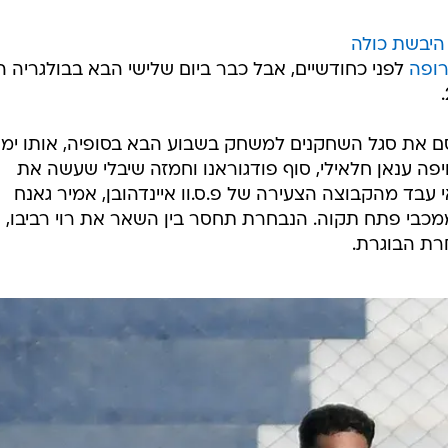
/
בחצי גמר היורו
ספורט1
היבשת כולה
רופה
לפני כחודשיים, אבל כבר ביום שלישי הבא בבולגריה ה
סם את סגל השחקנים למשחק בשבוע הבא בסופיה, אותו ימש
פה ענאן חלאילי, סוף פודגוראנו וחמזה שיבלי שעשה את
עבד מהקבוצה הצעירה של פ.ס.וו איינדהובן, אמיר גאנח
מכבי פתח תקוה. הנבחרת תחסר בין השאר את רוי רביבו, ס