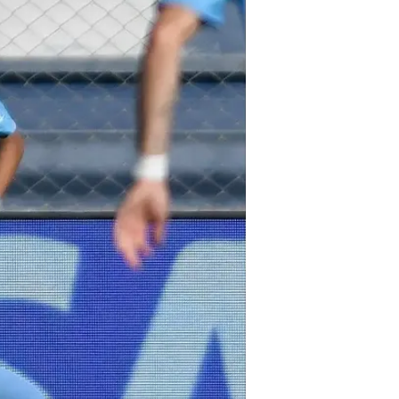
למקין ודור תורג'מן שעלו לסגל הנב