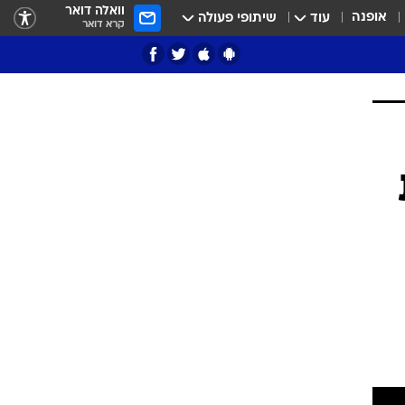
וואלה דואר
אופנה
עוד
שיתופי פעולה
קרא דואר
ציון 3
דאבל דריבל
י