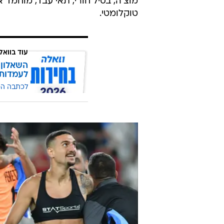
סגל הנבחרת הצעירה למשחק בב
שוערים: תומר צרפתי, ניב אליאסי, מ
הגנה: רועי אלימלך, עילי פיינגולד, מת
קישור והתקפה: אל ים קנצפולסקי, איינ
מוצ'ה, בסיל חורי, תאי עבד, מוחמד אב
טוקלומטי.
עוד בוואל
השאלון 
לעמדות
לכתבה ה