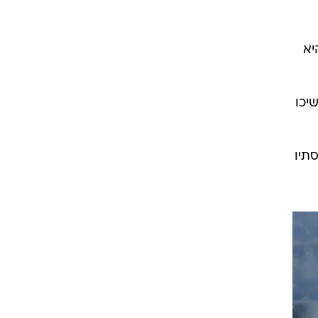
רוגבי וקריקט
גולף
ביליארד
תקצירים
יא
יכו
תיו