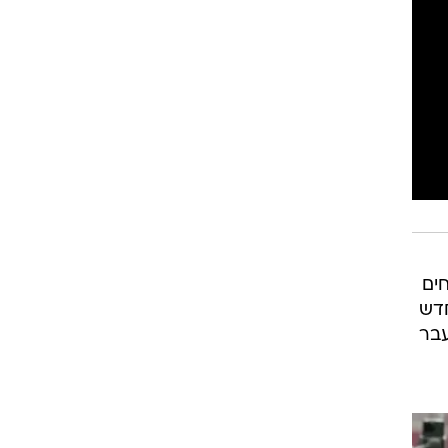
רוגבי וקריקט
גולף
ביליארד
תקצירים
ים
 חוזה חדש
בן ה-21, ובשבוע שעבר