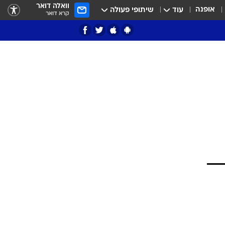
וואלה דואר
אופנה
עוד
שיתופי פעולה
קרא דואר
ציון 3
דאבל דריבל
י