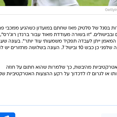
GettyI
ת בסגל של סלטיק מאז שחתם במועדון כשהגיע ממכבי פ
בבישולים. "זו בשורה מעודדת מאוד עבור ברנדן רוג'רס",
ת המאמן ייתן לעבדה תפקיד משמעותי עוד יותר". בעונה שע
כבש 10 שערים ובישל 5 בליגה, ובעונה שלפני כן כבש 10 ובישל 7. העונה בשלושה מחזורים יש לו
טרקטיביות מהיבשת, כך שלמרות שהוא חתום על חוזה
ו או לגרום לו לדכדוך על רקע ההצעות האטרקטיביות שקי