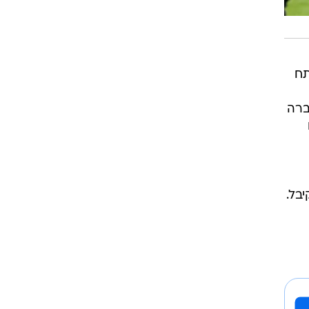
תח
ברה
בל.