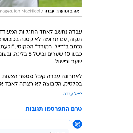
/
אהוב ומוערך. עבדה
mages, Ian MacNicol
עבדה נחשב לאחד התגליות המעודדו
תקוה, עם תרומה לא קטנה בכיבושים ו
נכתב ב"דיילי רקורד" הסקוטי, "וכע
שער ובישול.
לאחרונה עבדה קיבל מספר הצעות א
בסלטיק, הקבוצה לא רצתה לאבד אות
ליאל עבדה
טרם התפרסמו תגובות