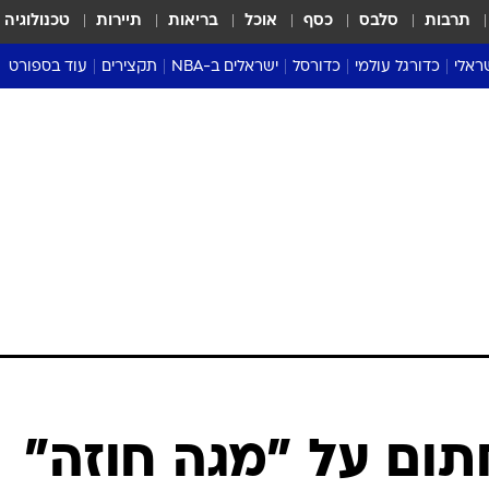
תרבות
סלבס
כסף
אוכל
בריאות
תיירות
טכנולוגיה
ראלי
כדורגל עולמי
כדורסל
ישראלים ב-NBA
תקצירים
עוד בספורט
ליגה אנגלית
ליגת העל
דני אבדיה
מונדיאל 2026
 העל
ליגה ספרדית
דאבל דריבל
NBA
נה
ליגה איטלקית
יורוליג וכדורסל אירופי
טבלאות
ו
ליגה גרמנית
ליגה לאומית
פודקאסטים
ליגה צרפתית
נבחרות ישראל בכדורסל
מסכמים מחזור
שראל
ליגת האלופות
כדורסל נשים
אבא של שבת
ית
הליגה האירופית
מעל הטבעת
דרום אמריקה
סערה בממלכה
טניס
טראש טוק
ספורט אמריקא
תום על "מגה חוזה"
פוקר