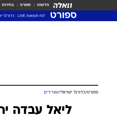
חדשות
ספורט
בחירות
ספורט
לוח תוצאות LIVE
כדורגל יש
ליגת העל Winner
סטט' ליגת
גביע המדי
גביע הטוט
שגרירים
נבחרות י
ליגה לאומ
ליגה א'
ספורט
/
כדורגל ישראלי
/
שגרירים
ליאל עבדה יח