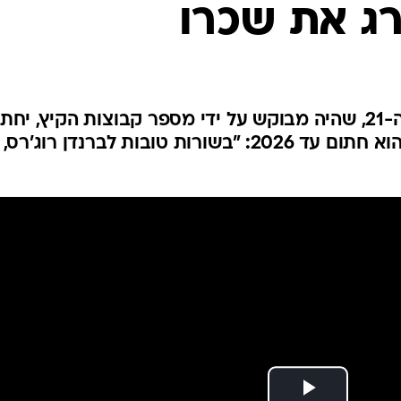
ג את שכרו
ענפים נוספים
לוח שידורים
החידה של ספור
ארכיון מדורים
כתבו לנו
בסקוטלנד טוענים: הישראלי בן ה-21, שהיה מבוקש על ידי מספר קבוצות הקיץ, יח
על חוזה חדש בסלטיק על אף שהוא חתום עד 2026: "בשורות טובות לברנדן רוג'רס,