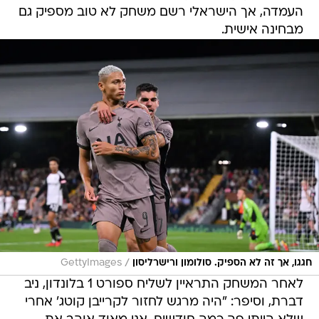
העמדה, אך הישראלי רשם משחק לא טוב מספיק גם
מבחינה אישית.
/
חגגו, אך זה לא הספיק. סולומון ורישרליסון
GettyImages
לאחר המשחק התראיין לשליח ספורט 1 בלונדון, ניב
דברת, וסיפר: "היה מרגש לחזור לקרייבן קוטג' אחרי