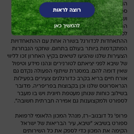
הוא מקדם מצוינות הכרחי בעידן של מקצוענות
ספורטיבית. מעבר למענה המהיר שיזכו לו שחקני
ושחקניות נבחרות הייצוג שלנו, המעטפת
הרפואית-מקצועית שתעמוד לרשות ההתאחדות
לכדורגל תסייע לפיתוח רפואת הספורט ותציב את
ההתאחדות לכדורגל בשורה אחת עם ההתאחדויות
המתקדמות ביותר בעולם בתחום. שחקני הנבחרות
הצעירות שלנו שהגיעו לשיאים בקיץ האחרון זכו לליווי
של שיבא לפני יציאתם לטורנירים ונהנו מידע וטיפול
שאין דומה להם. במסגרת שיתוף הפעולה נקדם גם
אורח חיים בריא בקרב כדורגלנים צעירים בפעילות
הגראסרוטס שלנו וכן בקבוצות בפריפריה. מדובר
בשילוב כוחות שנותן מעטפת חיונית ויש בו מעבר
לספורט ולמקצוענות גם אמירה חברתית חשובה".
פרופ' גל דובנוב-רז, מנהל המכון הלאומי לרפואת
ספורט בשיבא: "שיבא, עיר הבריאות של ישראל
הקימה את המכון כדי לספק את כל השירותים