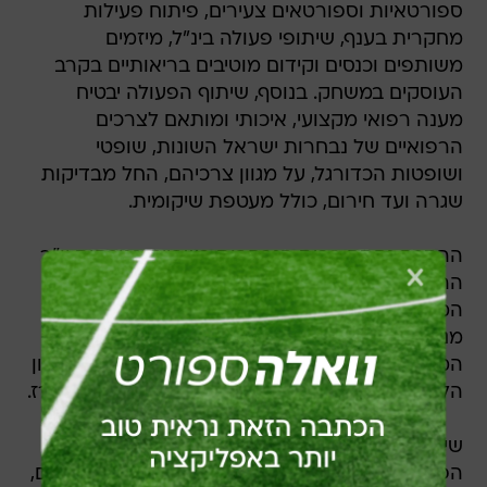
ספורטאיות וספורטאים צעירים, פיתוח פעילות
מחקרית בענף, שיתופי פעולה בינ"ל, מיזמים
משותפים וכנסים וקידום מוטיבים בריאותיים בקרב
העוסקים במשחק. בנוסף, שיתוף הפעולה יבטיח
מענה רפואי מקצועי, איכותי ומותאם לצרכים
הרפואיים של נבחרות ישראל השונות, שופטי
ושופטות הכדורגל, על מגוון צרכיהם, החל מבדיקות
שגרה ועד חירום, כולל מעטפת שיקומית.
ההסכם נחתם בבית הנבחרות בשפיים בנוכחות יו"ר
ההתאחדות שינו זוארץ, המנכ"ל ניב גולדשטיין,
המנהל הטכני של הנבחרות הצעירות בוני גינצבורג,
מנהל המרכז הרפואי שיבא פרופ' יצחק קרייס,
המשנה למנהל שיבא פרופ' ארנון אפק ומנהל המכון
הלאומי לרפואת ספורט בשיבא, פרופ' גל דובנוב- רז.
שינו זוארץ, יו"ר ההתאחדות לכדורגל: "שיתוף
הפעולה עם שיבא, מרכז רפואי מהמתקדמים בעולם,