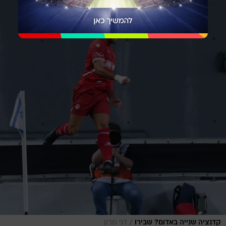
/
קדנציה שנייה באדום? שבירו
דני מרון