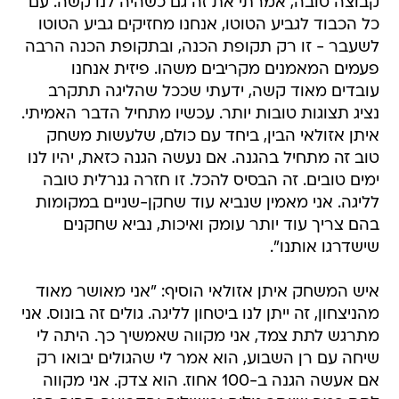
קבוצה טובה, אמרתי את זה גם כשהיה לנו קשה. עם
כל הכבוד לגביע הטוטו, אנחנו מחזיקים גביע הטוטו
לשעבר - זו רק תקופת הכנה, ובתקופת הכנה הרבה
פעמים המאמנים מקריבים משהו. פיזית אנחנו
עובדים מאוד קשה, ידעתי שככל שהליגה תתקרב
נציג תצוגות טובות יותר. עכשיו מתחיל הדבר האמיתי.
איתן אזולאי הבין, ביחד עם כולם, שלעשות משחק
טוב זה מתחיל בהגנה. אם נעשה הגנה כזאת, יהיו לנו
ימים טובים. זה הבסיס להכל. זו חזרה גנרלית טובה
לליגה. אני מאמין שנביא עוד שחקן-שניים במקומות
בהם צריך עוד יותר עומק ואיכות, נביא שחקנים
שישדרגו אותנו".
איש המשחק איתן אזולאי הוסיף: "אני מאושר מאוד
מהניצחון, זה ייתן לנו ביטחון לליגה. גולים זה בונוס. אני
מתרגש לתת צמד, אני מקווה שאמשיך כך. היתה לי
שיחה עם רן השבוע, הוא אמר לי שהגולים יבואו רק
אם אעשה הגנה ב-100 אחוז. הוא צדק. אני מקווה