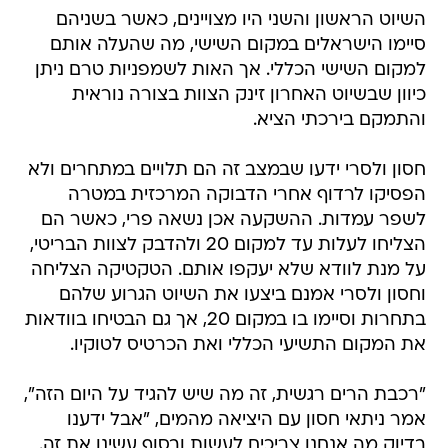
השיוט הראשון והשני היו מצויינים, כאשר בשניהם
סיימו הישראלים במקום השישי, מה שהעלה אותם
למקום השישי הכללי. אך האות לשמפניות טרם ניתן
כיוון שבשיוט האחרון זינק הצוות בצורה נוראית
והתמקם בירכתי הציא.
חסון ולסרי ידעו שבמצב זה הם תלויים במתחרים ולא
הפסיקו לרדוף אחרי הדבוקה המרכזית במטרה
לשפר עמדות. ההשקעה אכן נשאה פרי, כאשר הם
הצליחו לעלות עד למקום 20 ולהדבק לצוות הבריטי,
על מנת לוודא שלא יעקפו אותם. הטקטיקה הצליחה
וחסון ולסרי אמנם ביצעו את השיוט הגרוע שלהם
בתחרות וסיימו בו במקום 20, אך גם הבטיחו בוודאות
את המקום התשיעי הכללי ואת הכרטיס לטוקיו.
"רכבת הרים רגשית, זה מה שיש להגיד על היום הזה",
אמר ניתאי חסון עם היציאה מהמים, "אבל ידענו
בדיוק מה אנחנו צריכים לעשות ובסוף עשינו את זה.