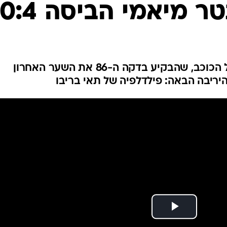
ר מיאמי הביסה 0:4
ענפים נוספים
לוח שידורים
החידה של ספור
ארכיון מדורים
כתבו לנו
שארלוט הפכה לקורבן התורן של הכוכב, שהבקיע בדקה ה-86 את השער האחרון
היריבה הבאה: פילדלפיה של תאי בריבו