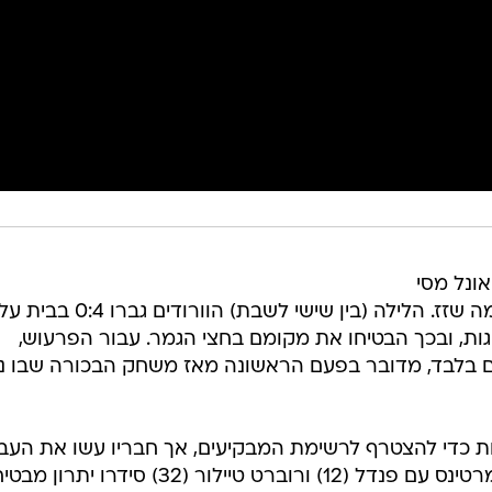
אונל מסי
מבקיע וקבוצתו החדשה מביסה כל מה שזז. הלילה (בין שישי לשבת) הוורודים גברו 0:4 בבית 
ות, ובכך הבטיחו את מקומם בחצי הגמר. עבור הפרעוש,
 בלבד, מדובר בפעם הראשונה מאז משחק הבכורה שבו נ
 כדי להצטרף לרשימת המבקיעים, אך חבריו עשו את העב
עוד קודם לכן. חבריו להתקפה ג'וזף מרטינס עם פנדל (12) ורוברט טיילור (32) סידרו יתרון מ