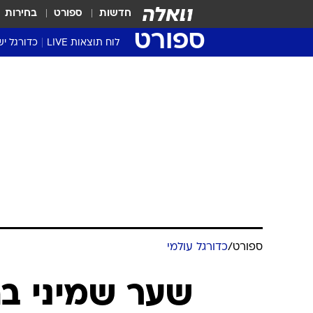
חדשות
ספורט
בחירות
ספורט
לוח תוצאות LIVE
כדורגל יש
ליגת העל Winner
סטט' ליגת
גביע המדי
גביע הטוט
שגרירים
נבחרות י
ליגה לאומ
ליגה א'
ספורט
/
כדורגל עולמי
שער שמיני ב