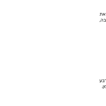
ר את
ה,
רבע