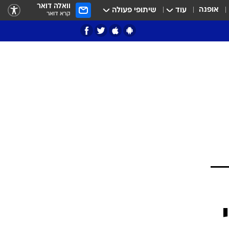
וואלה דואר
אופנה
עוד
שיתופי פעולה
קרא דואר
ציון 3
דאבל דריבל
י