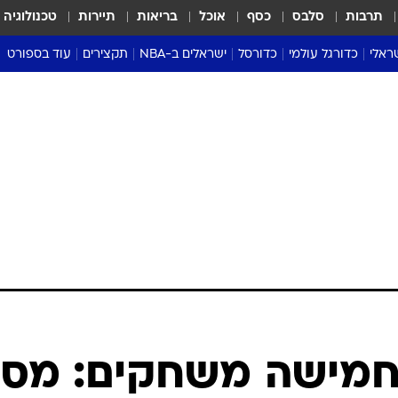
תרבות
סלבס
כסף
אוכל
בריאות
תיירות
טכנולוגיה
ראלי
כדורגל עולמי
כדורסל
ישראלים ב-NBA
תקצירים
עוד בספורט
ליגה אנגלית
ליגת העל
דני אבדיה
מונדיאל 2026
 העל
ליגה ספרדית
דאבל דריבל
NBA
נה
ליגה איטלקית
יורוליג וכדורסל אירופי
טבלאות
ו
ליגה גרמנית
ליגה לאומית
פודקאסטים
ליגה צרפתית
נבחרות ישראל בכדורסל
מסכמים מחזור
שראל
ליגת האלופות
כדורסל נשים
אבא של שבת
ית
הליגה האירופית
מעל הטבעת
דרום אמריקה
סערה בממלכה
טניס
טראש טוק
ספורט אמריקא
חמישה משחקים: מסי
פוקר