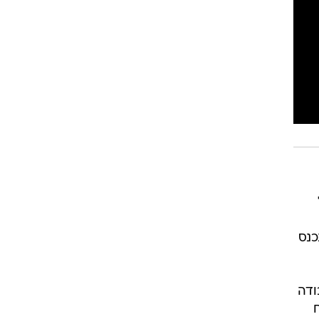
רוגבי וקריקט
גולף
ביליארד
תקצירים
על
כנס
ודה
בטיח