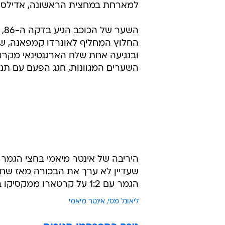
למארחת במחצית הראשונה, אדילסון 
הש
החלוץ המחליף לאונרדו קמפאנה, שק
ובנגיעה אחת שלח הארגנטינאי מקרוב
השערים המגוונות, חגג הפעם עם תנו
היריבה של אינטר מיאמי בחצי הגמר ת
שעדיין לא ערך את הבכורה מאז שחת
הגמר עם 1:2 על קרטארו ממקסיקו בזכות שער ניצחון של כריס דונובן 11 דקות לתוך תוספת הזמן.
ליאונל מסי
אינטר מיאמי