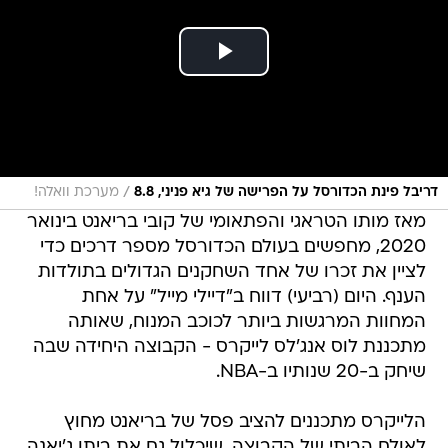
/
דריבל פינת הכדורסל על הפרישה של גיא פניני, 8.8
מערכת וואלה!
מאז מותו הטראגי והפתאומי של קובי בריאנט בינואר
2020, מחפשים בעולם הכדורסל מספר דרכים כדי
לציין את זכרו של אחד השחקנים הגדולים בתולדות
הענף. היום (רביעי) דווח ב"דיילי מייל" על אחת
המחוות המרגשות ביותר לכוכב המנוח, שאותה
מתכננת לוס אנג'לס לייקרס - הקבוצה היחידה שבה
שיחק ב-20 שנותיו ב-NBA.
הלייקרס מתכננים להציב פסל של בריאנט מחוץ
לאולם הביתי של הקבוצה, שיכלול גם את ביתו ג'יאנה