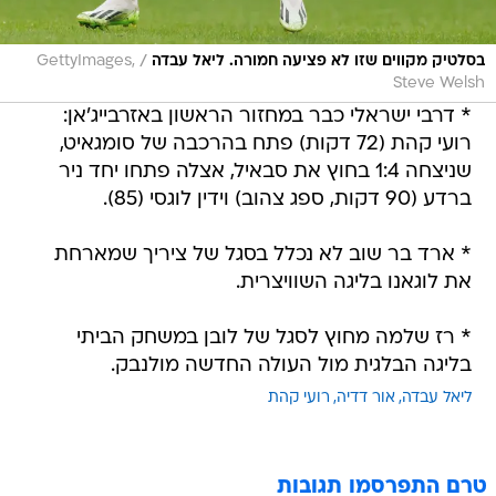
/
בסלטיק מקווים שזו לא פציעה חמורה. ליאל עבדה
GettyImages,
Steve Welsh
* דרבי ישראלי כבר במחזור הראשון באזרבייג'אן:
רועי קהת (72 דקות) פתח בהרכבה של סומגאיט,
שניצחה 1:4 בחוץ את סבאיל, אצלה פתחו יחד ניר
ברדע (90 דקות, ספג צהוב) וידין לוגסי (85).
* ארד בר שוב לא נכלל בסגל של ציריך שמארחת
את לוגאנו בליגה השוויצרית.
* רז שלמה מחוץ לסגל של לובן במשחק הביתי
בליגה הבלגית מול העולה החדשה מולנבק.
ליאל עבדה
אור דדיה
רועי קהת
טרם התפרסמו תגובות