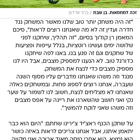
/
זכה למחמאות. בן שבת
ברני ארדוב
"זה היה משחק יותר טוב שלנו מאשר המשחק נגד
חדרה ועדין זה לא מה שאנחנו רוצים לראות", סיכם
המאמן רן קוז'וך בסיום, "זה תהליך, שיחקנו לפני
שלושה ימים ועשינו רוטציות, בגלל עייפות ופציעות
של שחקנים וגם זה פגע בנו. באנו לפה שיחקנו
כדורגל טוב. לא הגענו למספיק מצבים, אבל היו לנו
מספיק מצבים כדי לנצח את המשחק.
מנגד וזה משהו שאנחנו מדברים עליו מסוף השנה
שעברה, אנחנו רוצים לספוג פחות. ובמשחקים כאלה
שאנחנו לא מצליחים לנצח, חשוב לנו לשמור על שער
נקי ואני חושב שהשארנו את ריינה על אפס מצבים
וזה משהו שאני לוקח להמשך".
על שחקן הכנף ראצ'יד צ'ירינו שחתם: "היום הוא כבר
יתאמן איתנו, אבל אנחנו צריכים לראות באיזה כושר
הוא נמצא. הוא אחרי טיסה מאוד ארוכה ואני מקווה