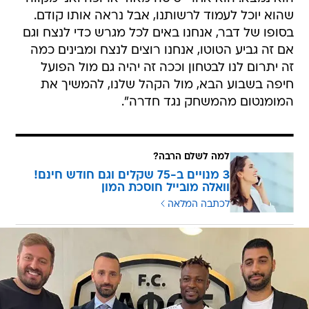
שהוא יוכל לעמוד לרשותנו, אבל נראה אותו קודם.
בסופו של דבר, אנחנו באים לכל מגרש כדי לנצח וגם
אם זה גביע הטוטו, אנחנו רוצים לנצח ומבינים כמה
זה יתרום לנו לבטחון וככה זה יהיה גם מול הפועל
חיפה בשבוע הבא, מול הקהל שלנו, להמשיך את
המומנטום מהמשחק נגד חדרה".
למה לשלם הרבה?
3 מנויים ב-75 שקלים וגם חודש חינם!
וואלה מובייל חוסכת המון
לכתבה המלאה