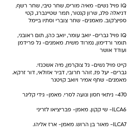
IQ פויל נשים- מאיה מוריס, שחר טיבי, שחר רשף,
דניאלה פלג, שרון קנטור, תמר שטיינברג, קטי
ספיצ'קוב. מאמנים- שחר צוברי וסתיו ביימל
IQ פויל גברים- יואב עומר, יואב כהן, תום ראובני,
תומר ורדימון, נמרוד משיח. מאמנים- גל פרידמן
ועודד אושר
קייט פויל נשים- גל צוקרמן, מיה אשכנזי.
גברים- יעל פז, זוהר חרובי, דביר אזולאי, דור זרקא.
מאמנים- שחף אמיר ויואב קויטנר
470- ניתאי חסון ונועה לסרי. מאמן- גידי קליגר
ILCA6- שי קקון. מאמן- פבריציאו לזריני
ILCA7- מאור בן הרוש. מאמן- ארז אליהו.