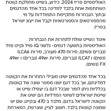
האולימפיים פריז 2024. כידוע, בשייט מחולקת קווטת
השתתפות אחת בלבד למדינה בכל אחד מהדגמים
ובתוך הנבחרות מתקיימת התמודדות על מי
מהספורטאים והספורטאיות יקבל את ייצוג ישראל
בפריז.
איגוד השייט שולח לתחרות את הנבחרות
האולימפיות בתשעה דגמים- גלשני IQ פויל וקייט פויל
(גברים ונשים), סירות 470 מעורב, סירות ILCA6
(נשים) ו ILCA7 (גברים), סירות 49er (גברים) ו 49er
FX (נשים).
בכל אחד מהדגמים ישיגו מובילי התחרות את הקווטה
למדינתם, אך בכל דגם ישנו מספר שונה של קווטות.
בכלליות ניתן לומר שבכל דגם בו יעפילו שייט או
שייטת ישראלים לשיוטי המדליות הם ישיגו את
הקווטה לישראל בדגם, מלבד ב 470 ובקייט, שם יש
שמונה קווטות בלבד. חשוב לציין, שצרפת, המארחת