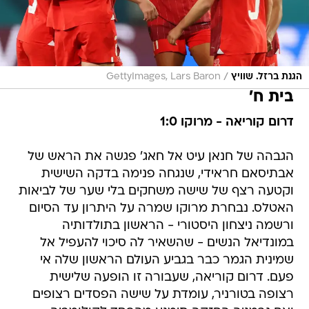
/
הגנת ברזל. שוויץ
GettyImages, Lars Baron
בית ח'
דרום קוריאה - מרוקו 1:0
הגבהה של חנאן עיט אל חאג' פגשה את הראש של
אבתיסאם חראידי, שנגחה פנימה בדקה השישית
וקטעה רצף של שישה משחקים בלי שער של לביאות
האטלס. נבחרת מרוקו שמרה על היתרון עד הסיום
ורשמה ניצחון היסטורי - הראשון בתולדותיה
במונדיאל הנשים - שהשאיר לה סיכוי להעפיל אל
שמינית הגמר כבר בגביע העולם הראשון שלה אי
פעם. דרום קוריאה, שעבורה זו הופעה שלישית
רצופה בטורניר, עומדת על שישה הפסדים רצופים