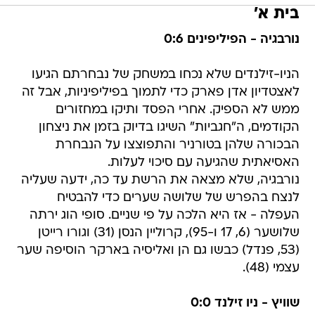
בית א'
נורבגיה - הפיליפינים 0:6
הניו-זילנדים שלא נכחו במשחק של נבחרתם הגיעו
לאצטדיון אדן פארק כדי לתמוך בפיליפיניות, אבל זה
ממש לא הספיק. אחרי הפסד ותיקו במחזורים
הקודמים, ה"חגביות" השיגו בדיוק בזמן את ניצחון
הבכורה שלהן בטורניר והתפוצצו על הנבחרת
האסיאתית שהגיעה עם סיכוי לעלות.
נורבגיה, שלא מצאה את הרשת עד כה, ידעה שעליה
לנצח בהפרש של שלושה שערים כדי להבטיח
העפלה - אז היא הלכה על פי שניים. סופי הוג ירתה
שלושער (6, 17 ו-95), קרוליין הנסן (31) וגורו רייטן
(53, פנדל) כבשו גם הן ואליסיה בארקר הוסיפה שער
עצמי (48).
שוויץ - ניו זילנד 0:0