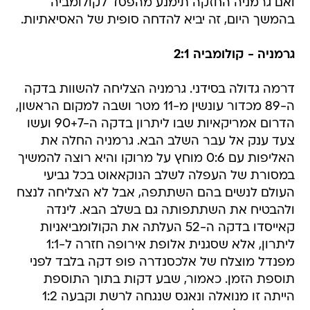
ואם גרמניה החזקה תימנע מהפסד לקולומביה
בהמשך היום, זה יביא להדחה סופית של האסיאתיות.
גרמניה - קולומביה 2:1
דרמה גדולה בסידני. גרמניה הצליחה להשוות בדקה
ה-89 מכדור עונשין מ-11 מטר ושבה למקום הראשון,
הדרום אמריקאיות שבו ליתרון בדקה ה-90+7 ועשו
צעד ענק אל עבר השלב הבא. גרמניה החלה את
האליפות עם 0:6 מוחץ על מרוקו והיא רוצה להמשיך
במסורת של העפלה לשלב הנוקאאוט בכל גביעי
העולם לנשים בהם השתתפה, אבל לא הצליחה לנצח
ולהבטיח את השתתפותה גם בשלב הבא. לינדה
קאייסדו בדקה ה-52 העלתה את הקולומביאניות
ליתרון, אלא שסגנית אלופת אירופה חזרה ל-1:1
מפנדל מוצלח של אלכסנדרה פופ דקה בלבד לפני
תוספת הזמן. כאמור, שבע דקות בתוך התוספת
הייתה זו מנואלה ונאגס שנגחה לרשת וקבעה 1:2