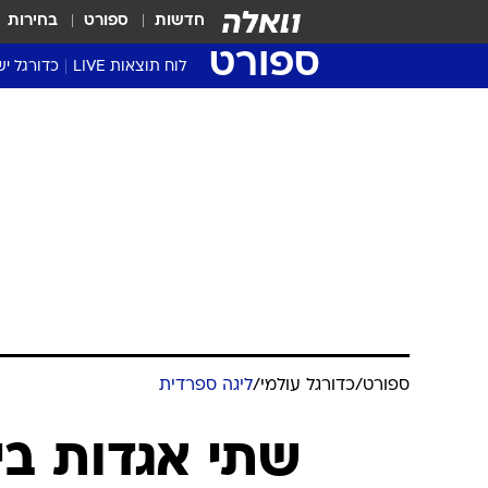
חדשות
ספורט
בחירות
ספורט
לוח תוצאות LIVE
כדורגל יש
ליגת העל Winner
סטט' ליגת
גביע המדי
גביע הטוט
שגרירים
נבחרות י
ליגה לאומ
ליגה א'
ספורט
/
כדורגל עולמי
/
ליגה ספרדית
שתי אגדות בי