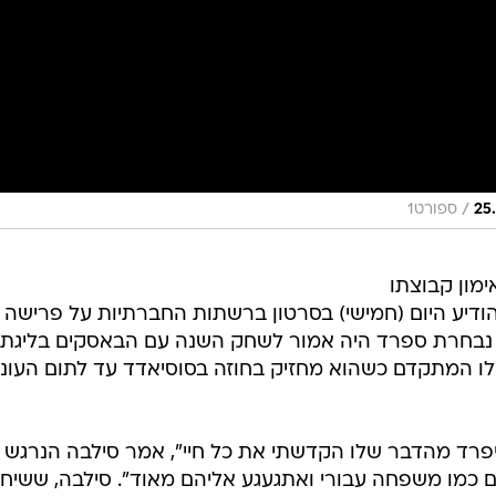
/
ספורט1
מון קבוצתו
אל סוסיאדד, דויד סילבה בן ה-37 הודיע היום (חמישי) בסרטון ברשתות החברתיות על פרישה
 נבחרת ספרד היה אמור לשחק השנה עם הבאסקים בליגת
ילו המתקדם כשהוא מחזיק בחוזה בסוסיאדד עד לתום העונ
להיפרד מהדבר שלו הקדשתי את כל חיי", אמר סילבה הנרגש
הם כמו משפחה עבורי ואתגעגע אליהם מאוד". סילבה, ששיח