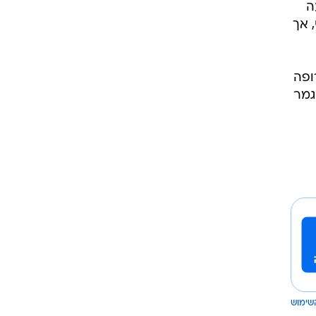
עה
 אך
ע עונות וזכה באליפות ב-2014. באירופה
קה ב-2011, הגיע לחצי גמר
שימוש