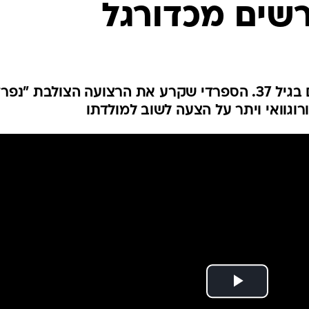
פורשים מכדורגל
ענפים נוספים
לוח שידורים
החידה של ספור
ארכיון מדורים
כתבו לנו
הקשר והבלם תולים את הנעליים בגיל 37. הספרדי שקרע את הרצועה הצולבת "נפר
וגוואי ויתר על הצעה לשוב למולדתו