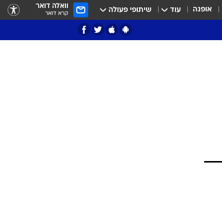
וואלה דואר
אופנה
עוד
שיתופי פעולה
קרא דואר
ציון 3
דאבל דריבל
י