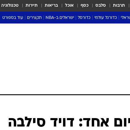
תרבות
סלבס
כסף
אוכל
בריאות
תיירות
טכנולוגיה
ראלי
כדורגל עולמי
כדורסל
ישראלים ב-NBA
תקצירים
עוד בספורט
ליגה אנגלית
ליגת העל
דני אבדיה
מונדיאל 2026
 העל
ליגה ספרדית
דאבל דריבל
NBA
נה
ליגה איטלקית
יורוליג וכדורסל אירופי
טבלאות
ו
ליגה גרמנית
ליגה לאומית
פודקאסטים
ליגה צרפתית
נבחרות ישראל בכדורסל
מסכמים מחזור
שראל
ליגת האלופות
כדורסל נשים
אבא של שבת
ית
הליגה האירופית
מעל הטבעת
דרום אמריקה
סערה בממלכה
טניס
טראש טוק
ספורט אמריקא
ום אחד: דויד סילבה
פוקר