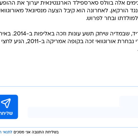
אי בן ה-37 שמשחק בימים אלה בוולס סארספילד הארגנטינאית יערוך את ההופ
ד הורקאן. לאחרונה הוא קיבל הצעה מנסיונאל מאורוגוואי,
למולדתו ובחר לפרוש.
גודין מזוהה בעיקר עם אתלטיקו מדריד, שבמדיה שיחק תש
שיחק בוויאריאל, אינטר וקליארי. במדי נבחרת אורוגוואי זכה בקופה אמרי
בשליחת התגובה אני מסכים
לתנאי ה