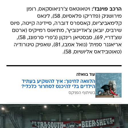
הרכב פוינבז':
ויטאוטאס צ'רניאוסקאס, רומן
מירושניק (פדריקו פלאסיוס, 58), לינאס
קלימאביצ'יוס, קאספרס דוברה, סיידינה קייטה, פיוס
שירביס, יובאן צ'אדיינוביץ', מתיאוס רמייקיס (ארטם
שצ'דריי, 69), סבסטיאן רינקון (ג'פרי סרפונג, 58),
אריאגנר סמית' (נואל אמבו, 81), שאפיק טיגורודיה
(טאוטבידאס אליושיוס, 58).
עוד בוואלה
הלוואה לחינוך: איך להשקיע בעתיד
הילדים בלי להיכנס לסחרור כלכלי?
בשיתוף הפניקס