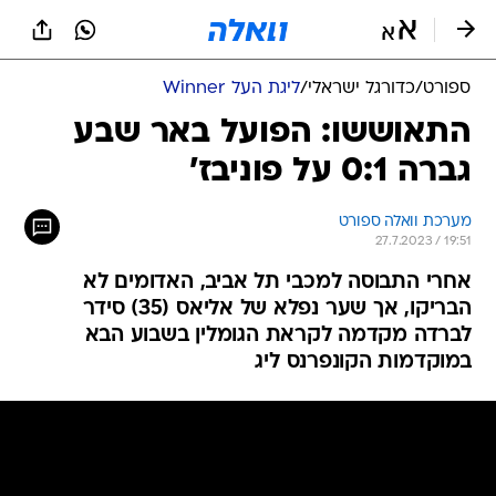
ספורט
/
כדורגל ישראלי
/
ליגת העל Winner
התאוששו: הפועל באר שבע
גברה 0:1 על פוניבז'
מערכת וואלה ספורט
27.7.2023 / 19:51
אחרי התבוסה למכבי תל אביב, האדומים לא
הבריקו, אך שער נפלא של אליאס (35) סידר
לברדה מקדמה לקראת הגומלין בשבוע הבא
במוקדמות הקונפרנס ליג