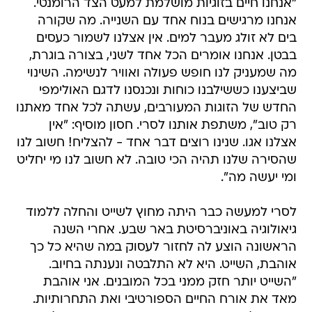
"אנחנו חיים בזוגיות מושלמת למעט הצד הרומנטי.
אנחנו מרגישים בנוח אחד עם השנייה. מה שקורה
בים לא זולג מעבר למים. אין אצלנו לשמור כעסים
בבטן. אנחנו אומרים הכל אחד לשני, בצורה בוגרת,
מה שמעניק לנו חופש פעולה ואוויר לנשימה. השינוי
שביצענו כששילבנו כוחות ונכנסנו לדגם האולימפי
החדש של הזוגות המעורבים, עשתה לכל אחד מאתנו
רק טוב", משתפת אותנו לסרי. חסון מוסיף: "אין
אצלנו אגו. שנינו רוצים דבר אחד - להצליח! חשוב לנו
שהסירה שלנו תהיה הכי טובה. לא חשוב לנו מי יחליט
ומי יעשה מה".
לסרי למעשה כבר היתה מחוץ לשייט והחלה ללמוד
גיאולוגיה באוניברסיטת באר שבע. אחרי השנה
הראשונה הוצע לה לחזור לעסוק במה שהיא כל כך
אוהבת, השייט. היא לא התלבטה ונענתה בחיוב.
"השייט יותר חזק ממני בכל המובנים. אני אוהבת
מאד את אורח החיים הספורטיבי ואת התחרותיות.