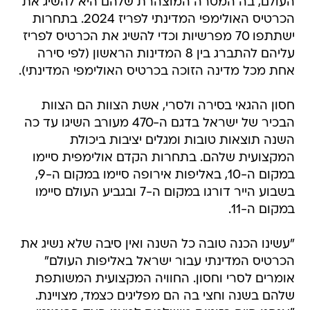
העולם, בה המטרה המוצהרת שלהם היא להשיג את
הכרטיס האולימפי המדינתי לפריז 2024. בתחרות
ישתתפו 70 מפרשיות וכדי להשיג את הכרטיס לפריז
עליהם להתברג בין 8 המדינות הראשון (לפי סירה
אחת מכל מדינה הזוכה בכרטיס האולימפי המדינתי).
חסון ההגאי בסירה ולסרי, אשת הצוות הם הצוות
הבכיר של ישראל בדגם ה-470 מעורב השיגו עד כה
השנה תוצאות טובות ומגלים יציבות ביכולת
המקצועית שלהם. בתחרות הקדם אולימפית סיימו
במקום ה-10, באליפות אירופה סיימו במקום ה-9,
בשבוע הייר דורגו במקום ה-7 ובגביע העולם סיימו
במקום ה-11.
"עשינו הכנה טובה כל השנה ואין סיבה שלא נשיג את
הכרטיס המדינתי עבור ישראל באליפות העולם"
אומרים לסרי וחסון. החוויה המקצועית המשותפת
שלהם בשנה וחצי בה הם מפליגים כצמד, מצויינת.