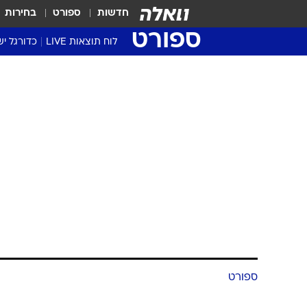
חדשות
ספורט
בחירות
ספורט
לוח תוצאות LIVE
כדורגל יש
ליגת העל Winner
סטט' ליגת
גביע המדי
גביע הטוט
שגרירים
נבחרות י
ליגה לאומ
ליגה א'
ספורט