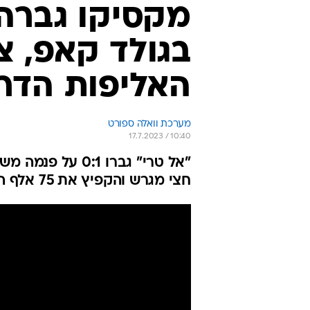
מקסיקו גברה
בגולד קאפ, צ
האליפות הדר
מערכת וואלה ספורט
17.7.2023 / 10:40
חצי מגרש והקפיץ את 75 אלף האוהדים בלוס אנג'לס: "מרגיש אהבה ותשוקה"