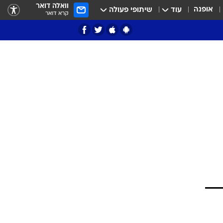
וואלה דואר
אופנה
עוד
שיתופי פעולה
קרא דואר
ציון 3
דאבל דריבל
י