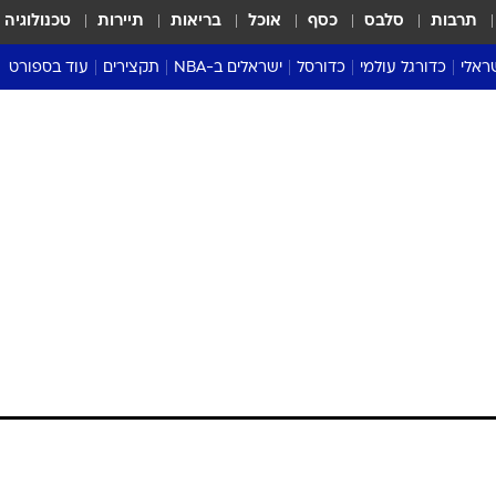
תרבות
סלבס
כסף
אוכל
בריאות
תיירות
טכנולוגיה
ראלי
כדורגל עולמי
כדורסל
ישראלים ב-NBA
תקצירים
עוד בספורט
ליגה אנגלית
ליגת העל
דני אבדיה
מונדיאל 2026
 העל
ליגה ספרדית
דאבל דריבל
NBA
נה
ליגה איטלקית
יורוליג וכדורסל אירופי
טבלאות
ו
ליגה גרמנית
ליגה לאומית
פודקאסטים
ליגה צרפתית
נבחרות ישראל בכדורסל
מסכמים מחזור
שראל
ליגת האלופות
כדורסל נשים
אבא של שבת
ית
הליגה האירופית
מעל הטבעת
דרום אמריקה
סערה בממלכה
טניס
טראש טוק
ספורט אמריקא
פוקר