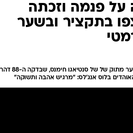
ענפים נוספים
 על פנמה וזכתה
לוח שידורים
פו בתקציר ובשער
החידה של ספור
ארכיון מדורים
מטי
כתבו לנו
"אל טרי" גברו 0:1 על פנמה משער מתוק של של סנטיאגו חימנס, שבדקה ה-88 דה