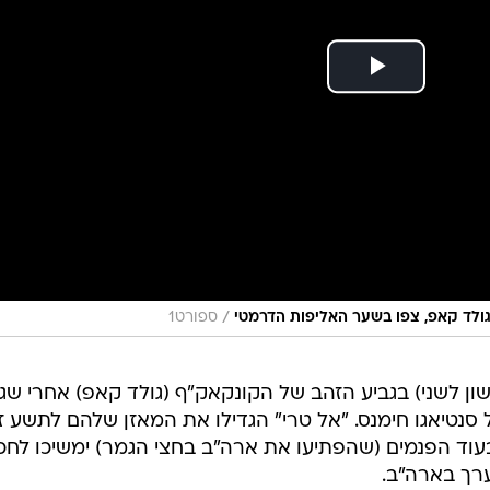
/
ספורט1
ון לשני) בגביע הזהב של הקונקאק"ף (גולד קאפ) אחרי שג
ער דרמטי של סנטיאגו חימנס. "אל טרי" הגדילו את המאזן שלהם לתשע ז
עוד הפנמים (שהפתיעו את ארה"ב בחצי הגמר) ימשיכו לחכ
ערך בארה"ב.