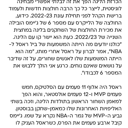
הכרזת הליגה הפך את זה לבלתי אפשרי מבחינה
לוגיסטית, לייצר כל כך הרבה חולצות חדשות ולעמוד
ברישת הקהל לפני תחילת עונת 2022-23. כידוע,
החולצה של הלייקרס עם מספר 6 של ג'יימס הובילה
את מכירת החולצות של השחקנים בליגה במחצית
השנייה של 2022/23. כעת הוא יישר קו עם הליגה.
"כולנו יודעים מה הייתה המשמעות של ביל ראסל ל-
NBA", אמר לברון על ראסל אחרי מותו, "מה הוא
הייתה המשמעות שלו לאנשים שחורים, על זה שדיבר
על נושאים שאינם נוחים. כרגע אני הולך ללבוש את
המספר 6 לכבודו".
ראסל היה אלוף 11 פעמים עם הסלטיקס, חמש
פעמים MVP ו-12 פעמים אולסטאר, והוא הפך
למאמן השחור הראשון בתולדות הליגה, וזכה בשתי
האליפויות האחרונות שלו כמאמן-שחקן בבוסטון.
גביע ה-MVP של גמר ה-NBA נקרא על שמו. ג'יימס
קיבל ארבע פעמים את הפרס, כשראסל העניק לו