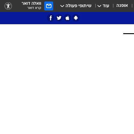
וואלה דואר
אופנה
עוד
שיתופי פעולה
קרא דואר
ציון 3
דאבל דריבל
י