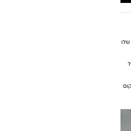
רוגבי וקריקט
גולף
ביליארד
תקצירים
רה עתידית שלו
ל