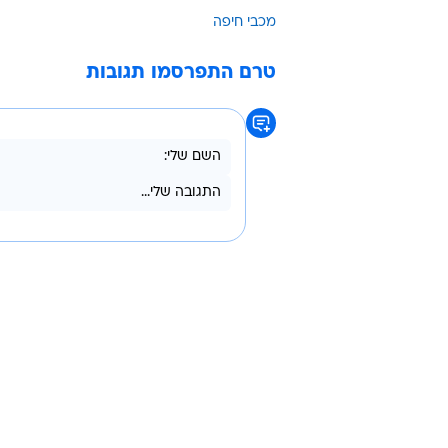
/
מתרחק? לאמין דיאק
im Photo/MB Media
בעונה שעבר
דווח רק לפני מספר שבועות שקבוצות
שלפי הדיווחים הגישה הצעה לרכוש אותו ב-4 מיליון יורו, ונדחתה על י
מכבי חיפה
טרם התפרסמו תגובות