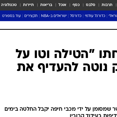
תרבות
סלבס
כסף
אוכל
בריאות
תיירות
טכנולוגיה
ראלי
כדורגל עולמי
כדורסל
ישראלים ב-NBA
תקצירים
עוד בספורט
ליגה אנגלית
ליגת העל
דני אבדיה
מונדיאל 2026
 העל
ליגה ספרדית
דאבל דריבל
NBA
נה
ליגה איטלקית
יורוליג וכדורסל אירופי
טבלאות
ו
ליגה גרמנית
ליגה לאומית
פודקאסטים
ליגה צרפתית
נבחרות ישראל בכדורסל
מסכמים מחזור
שראל
ליגת האלופות
כדורסל נשים
אבא של שבת
ית
הליגה האירופית
מעל הטבעת
דרום אמריקה
סערה בממלכה
טניס
טראש טוק
ספורט אמריקא
ו "הטילה וטו על
פוקר