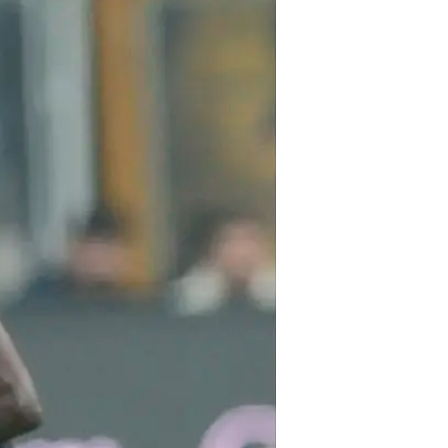
בני משפחתו מתנגדים באופן נחרץ ל
המעבר", מה שגורם לדיאק להתלבטויו
הקרובים אבל נוטה להעדיף את ההצ
ה-16 בליג1, כשהיא בקושי שורדת בליגה.