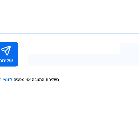
GettyImages, Sesk
דיאק, קשר אחורי פיזי שנחשב לכישרון גדול, חתום באנקרגוצ'ו עד 2025 עם אופציה לעונ
ה הוא רשם 32 הופעות בליגה הטורקית וכבש שלושה שערים. בתקשורת הטורקית
 בליגות בכירות מעוניינות בדיאק. אחת מהן הייתה מאיורק
די אנקרגוצ'ו.