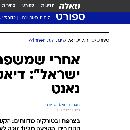
חדשות
ספורט
בחירות
ספורט
לוח תוצאות LIVE
כדורגל יש
ליגת העל Winner
סטט' ליגת
גביע המדי
גביע הטוט
שגרירים
נבחרות י
ליגה לאומ
ליגה א'
ספורט
/
כדורגל ישראלי
/
ליגת העל Winner
אחרי שמשפחת