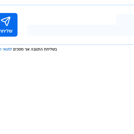
מחר יערכו בתחרות גם שיוטי המדליות של דגם סירות ה 470, אליו העפילו הצמד הישראלי, ניתא
סון ולסרי נהנו היום מיום חופשי לקראת שיוטי המדליות ומח
, לאחר שאיבדו את הסיכוי למדליה.
בשליחת התגובה אני מסכים
לתנאי ה