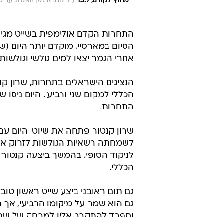
/
מחוץ לקווים, 13.7
צילום: אולפן וואלה!. עריכת
התחרות הקדם אולימפית בשייט מגי
הסיום במארסיי. מוקדם יותר היום (שי
אחרי הגמר יצאו למים גולשי וגולשות ה-IQ פויל לארבעה שי
הנציגים הישראלים בתחרות, שרון קנט
הכללי למקום שני ורביעי. היום ניסו
התחרות.