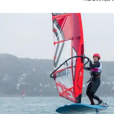
 השיוטים החלשים ביותר שלהן, כך שהתוצאה לא נספרת
לניקוד הסופי. בהמשך ביצעה קנטור שני שיוטים מצוינים בהם סיימה 6 ו-2 ושמרה על המ
גם תום ראובני ביצע שייט ראשון טוב, אותו סיים רביעי, אך בהמשך סיים 22, 6 ופסל בשי
 התרחק משלושת מובילים בתחרות ואיפשר לגולשים מגרמני
נקודות בלבד.