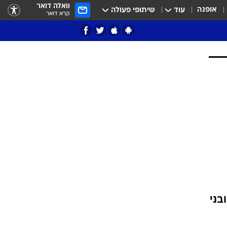
וואלה דואר
אופנה
עוד
שיתופי פעולה
קרא דואר
ציון 3
דאבל דריבל
י