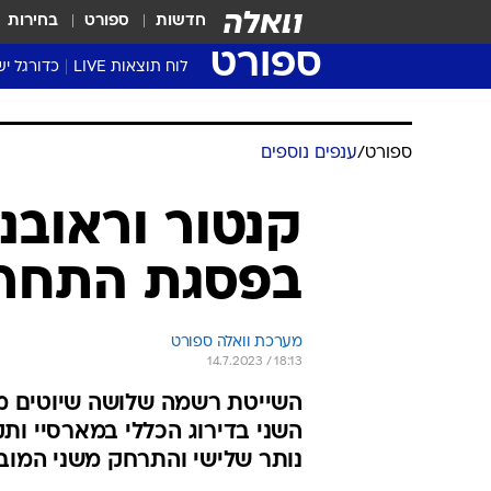
חדשות
ספורט
בחירות
ספורט
לוח תוצאות LIVE
כדורגל יש
ליגת העל Winner
סטט' ליגת
גביע המדי
גביע הטוט
שגרירים
נבחרות י
ליגה לאומ
ליגה א'
ספורט
/
ענפים נוספים
קנטור וראובנ