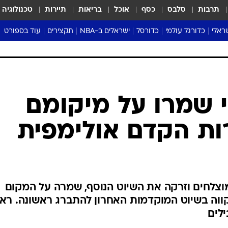
תרבות
סלבס
כסף
אוכל
בריאות
תיירות
טכנולוגיה
ראלי
כדורגל עולמי
כדורסל
ישראלים ב-NBA
תקצירים
עוד בספורט
ליגה אנגלית
ליגת העל
דני אבדיה
מונדיאל 2026
 העל
ליגה ספרדית
דאבל דריבל
NBA
נה
ליגה איטלקית
יורוליג וכדורסל אירופי
טבלאות
ו
ליגה גרמנית
ליגה לאומית
פודקאסטים
ליגה צרפתית
נבחרות ישראל בכדורסל
מסכמים מחזור
שראל
ליגת האלופות
כדורסל נשים
אבא של שבת
ית
הליגה האירופית
מעל הטבעת
דרום אמריקה
סערה בממלכה
טניס
טראש טוק
ספורט אמריקא
י שמרו על מיקומם
פוקר