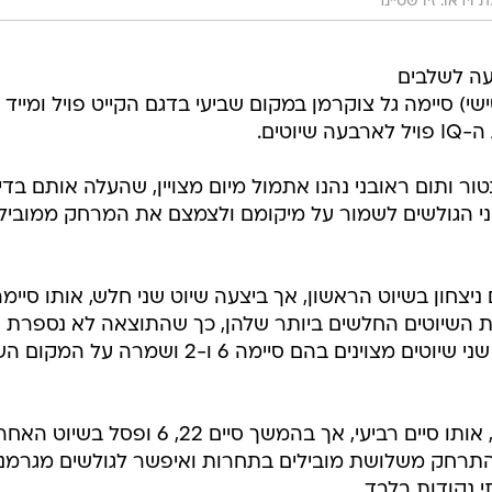
 וידאו: זיו שטיינר
עה לשלבים
שי) סיימה גל צוקרמן במקום שביעי בדגם הקייט פויל ומייד
וטים.
ור ותום ראובני נהנו אתמול מיום מצויין, שהעלה אותם בדיר
 שני הגולשים לשמור על מיקומם ולצמצם את המרחק ממובילי