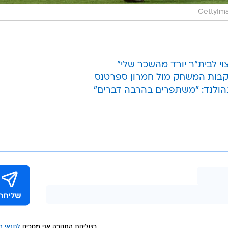
GettyIma
וי לבית"ר יורד מהשכר שלי"
קבות המשחק מול חמרון ספרטנס
בהולנד: "משתפרים בהרבה דברים"
בשליחת התגובה אני מסכים
לתנאי ה