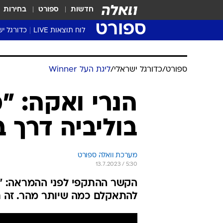
חדשות
ספורט
בחירות
ספורט
לוח תוצאות LIVE
כדורגל יש
ליגת העל Winner
סטט' ליגת
ספורט
/
כדורגל ישראלי
/
ליגת העל Winner
גביע המדי
גביע הטוט
הנרי ואקה: "
שגרירים
בוליביה דרך ב
נבחרות י
ליגה לאומ
ליגה א'
מערכת וואלה ספורט
13.7.2023 / 5:30
הקשר ההתקפי לפני ההמראה: "הל
להתאקלם כמה שיותר מהר. זה תל