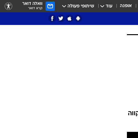
וואלה דואר
אופנה
עוד
שיתופי פעולה
קרא דואר
ציון 3
דאבל דריבל
ווה
י