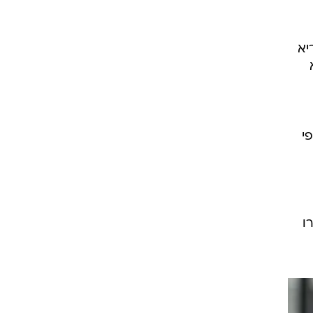
רוגבי וקריקט
גולף
יא
ביליארד
תקצירים
י
ו