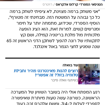
/
הטניסאי הספרדי קרלוס אלקראס
רויטרס
"אני משחק ברמה מצוינת, לא ציפיתי לשחק ברמה
כל כך גבוהה על המשטח הזה. מבחינתי זה מטורף",
הוסיף הספרדי, שכידוע, מתמחה יותר על חימר
ומגרשים קשים. למרות זאת, הוא הציג הופעה
מלכותית מול מלכת בריטניה קמילה, ושם קץ
לתקוותיו של רונה להפוך לשחקן הדני הראשון זה 65
שנה שמגיע לחצי הגמר באול אינגלנד.
עוד בוואלה
רוצים להנות מאינטרנט מהיר וחבילת
טלווזיה בזול? זה אפשרי!
בשיתוף וואלה פייבר
רגע המפתח אולי היה בשובר השוויון של המערכה
הראשונה, כשרונה עשה טעות מיותרת שאיפשרה
לספרדי לעלות ל-3:4, ומשם אלקרס זכה בעוד