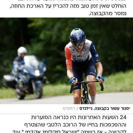
הוחלט שאין זמן טוב מזה להכריז על הארכת החוזה,
נמסר מהקבוצה.
/
יסגור עשור בקבוצה. ניילנדס
רויטרס
24 השעות האחרונות היו כנראה הסוערות
וההפכפכות בחייו של הרוכב הלטבי שהצטרף
לקבוצה - אז בשמה "ישראל סיקלימג אקדמי " עוד