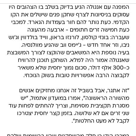
המפנה עם אנגולה הגיע בדיוק בשלב בו הצהובים היו
עסוקים בניסיונות לצרף שחקן פנים שישלים את הקו
הקדמי. כעת נותר להם חור בעמדות הגארד. למכבי
כעת חמישה זרים חתומים - ארבעה מהעונה
שעברה: בונזי קולסון, לורנזו בראון, ווייד בולדווין וג'וש
ניבו, וזר אחד חדש - ג'יימס ווב שהגיע מוולנסיה.
בעיה נוספת היא המשאבים שהוקצו לצורך המשבצת
שאנגולה אמור היה למלא. השחקן תוכנן להרוויח
כ-300 אלף דולר, סכום נמוך יחסית שלא משאיר
לקבוצה הרבה אפשרויות טובות בשוק הנוכחי.
"זה אתגר, אבל בשביל זה אנחנו מחזיקים אנשים
מהשורה הראשונה", אמרו במועדון אתמול, "יש
מסגרת תקציבית מסוימת, וצריך להחתים לפחות עוד
שני זרים אם לא שלושה. בזמן קצר יחסית יצטרכו
לקבל לא מעט החלטות".