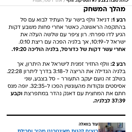
/
יכולת טובה בצבע לא הספיקה. וולף
אתר רשמי, FIBA
מהלך המשחק
רבע 1:
דניאל וולף בישר על העתיד לבוא עם סל
בהתקפה הראשונה, כאשר אחרי פחות משבע דקות
הגיע לדו ספרתי. רון ציפר עם שלשה העלה את
ישראל ל-10:19, אך בלגיה הפכה עם ריצת 0:10.
אחרי עשר דקות של כדורסל, בלגיה הוליכה 19:20.
רבע 2:
וולף החזיר זמנית לישראל את היתרון, אך
בלגיה הגדילה את הריצה ל-3:18 בדרך ליתרון 22:28.
בשלב זה נועם יעקב התעורר - סל בצבע, שני
אסיסטים ונקודות מהעונשין הפכו ל-32:35. יופה מנס
חתם את המחצית עם דאנק נהדר במתפרצת
וקבע
37:39 לבלגיה.
עוד בוואלה
רוצים להנות מאינטרנט מהיר וחבילת