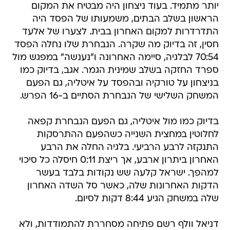
יותר מתמיד. בעוד ניצחון היה מבטיח את המקום
הראשון בשלב הבתים, משמעותו של הפסד היה
התדרדרות למקום האחרון בבית. לצערו של אלעד
חסין, זה בדיוק מה שקרה. הנבחרת שלו נחלה הפסד
70:54 לבלגיה, סיימה האחרונה ו"נענשה" במפגש מול
ספרד החזקה בשלב שמינית הגמר. אגב, בדיוק כמו
בניצחון על טורקיה ובהפסד על איטליה, גם הפעם
המשחק השלישי של הנבחרת הסתיים ב-16 הפרש.
בדיוק כמו מול איטליה, גם הפעם הנבחרת קפאה
לחלוטין במחצית השנייה כשהפעם ההתרסקות
התנקזה לרבע הרביעי. בלגיה החלה את הרבע
האחרון ביתרון ארבע, אך ריצת 0:11 חיסלה כל סיכוי
למהפך. ישראל קלעה שש נקודות בלבד בעשר
הדקות האחרונות שלה, כאשר סל השדה האחרון
שלה במשחק הגיע 8:44 דקות לסיום.
דניאל וולף רשם פתיחה מסחררת להתמודדות, ולא