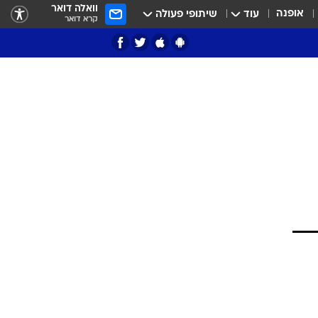
וואלה דואר
אופנה
עוד
שיתופי פעולה
קרא דואר
ציון 3
דאבל דריבל
י