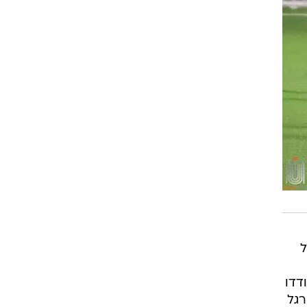
רוגבי וקריקט
גולף
ביליארד
תקצירים
ל
דדו
 הכדורגל