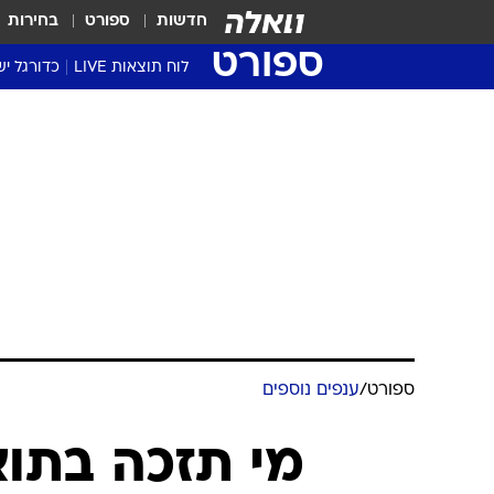
חדשות
ספורט
בחירות
ספורט
לוח תוצאות LIVE
כדורגל יש
ליגת העל Winner
סטט' ליגת
גביע המדי
גביע הטוט
שגרירים
נבחרות י
ליגה לאומ
ליגה א'
ספורט
/
ענפים נוספים
מי תזכה בתוא