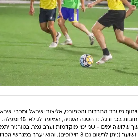
שיתוף משרד התרבות והספורט, אליצור ישראל ומכבי ישרא
יקיימו גם השנה את טורניר אליפות רחובות בכדורגל, זו השנה השניה, המיועד לגילאי 18 ומעלה.
 שלושה ימים - שני ימי מוקדמות וערב גמר. בטורניר יתמו
16 קבוצות שיורכבו מ-6 שחקני שדה ושוער (ניתן לרשום גם 3 חילופים), והוא יערך במגרשי