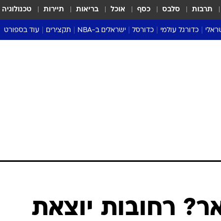
תרבות
סלבס
כסף
אוכל
בריאות
תיירות
טכנולוגיה
ראלי
כדורגל עולמי
כדורסל
ישראלים ב-NBA
תקצירים
עוד בספורט
ליגה אנגלית
ליגת העל
דני אבדיה
מונדיאל 2026
 העל
ליגה ספרדית
דאבל דריבל
NBA
נה
ליגה איטלקית
יורוליג וכדורסל אירופי
טבלאות
ו
ליגה גרמנית
ליגה לאומית
פודקאסטים
ליגה צרפתית
נבחרות ישראל בכדורסל
מסכמים מחזור
שראל
ליגת האלופות
כדורסל נשים
אבא של שבת
ית
הליגה האירופית
מעל הטבעת
דרום אמריקה
סערה בממלכה
טניס
טראש טוק
ספורט אמריקא
ר? רחובות יוצאת
פוקר