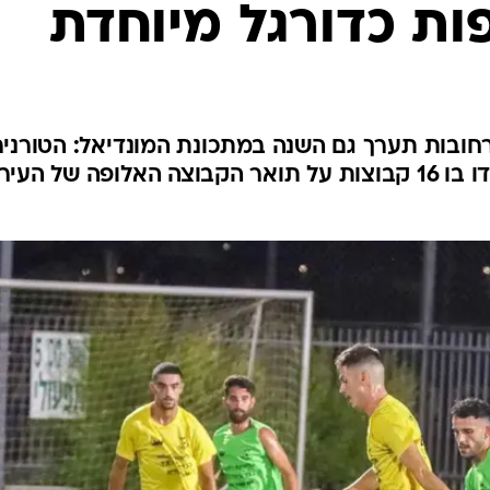
ות כדורגל מיוחדת
ענפים נוספים
לוח שידורים
החידה של ספור
ארכיון מדורים
כתבו לנו
גל 7X7 של העיר רחובות תערך גם השנה במתכונת המונדיאל: הטורני
יערך במשך שלושה ימים ויתמודדו בו 16 קבוצות על תואר הקבוצה האלופה של העיר